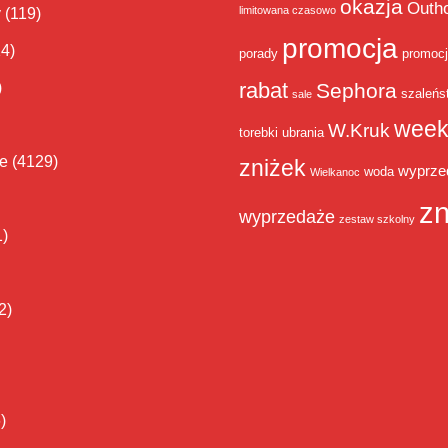
okazja
Outh
limitowana czasowo
y
(119)
promocja
14)
porady
promoc
rabat
)
Sephora
szaleńs
sale
week
W.Kruk
torebki
ubrania
ie
(4129)
zniżek
wyprze
woda
Wielkanoc
zn
wyprzedaże
zestaw szkolny
1)
2)
)