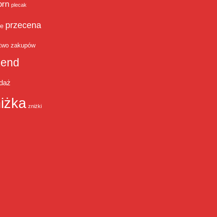
orn
plecak
przecena
je
two zakupów
end
daż
iżka
zniżki