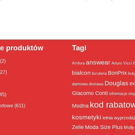
ie produktów
Tagi
(2)
answear
Amfora
Arturo Vicci
bialcon
(27)
BonPrix
biżuteria
but
Douglas
e
darmowa dostawa
Giacomo Conti
informacje
insp
45)
kod rabato
Modna
ortowe
(611)
kosmetyki
letnia wyprzeda
Zelie
Moda Size Plus
Molly