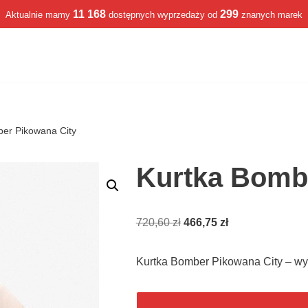
11 168
299
Aktualnie mamy
dostępnych wyprzedaży od
znanych marek
er Pikowana City
Kurtka Bomb
720,60
zł
466,75
zł
Kurtka Bomber Pikowana City – w