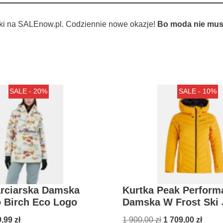
ki na SALEnow.pl. Codziennie nowe okazje!
Bo moda nie musi
SALE - 20%
SALE - 10%
arciarska Damska
Kurtka Peak Perform
 Birch Eco Logo
Damska W Frost Ski 
9,99
zł
1 900,00
zł
1 709,00
zł