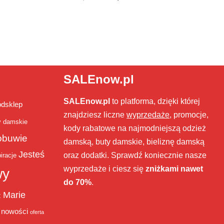
SALEnow.pl
SALEnow.pl
to platforma, dzięki której
bdsklep
znajdziesz liczne
wyprzedaże
, promocje,
y damskie
kody rabatowe na najmodniejszą odzież
obuwie
damską, buty damskie, bieliznę damską
Jesteś
oraz dodatki. Sprawdź koniecznie nasze
iracje
wyprzedaże i ciesz się
zniżkami nawet
wy
do 70%
.
Marie
ż
nowości
oferta