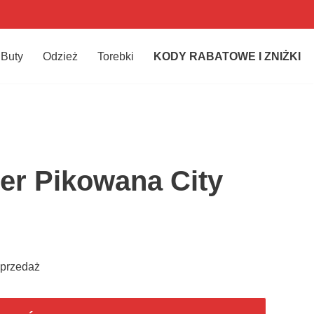
Buty
Odzież
Torebki
KODY RABATOWE I ZNIŻKI
er Pikowana City
yprzedaż