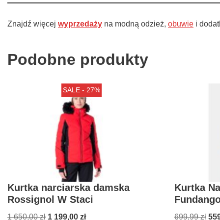
Znajdź więcej
wyprzedaży
na modną odzież,
obuwie
i dodat
Podobne produkty
SALE - 27%
Kurtka narciarska damska
Kurtka N
Rossignol W Staci
Fundango
1 650,00
zł
1 199,00
zł
699,99
zł
55