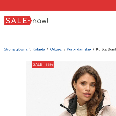
Przejdź
do
treści
Strona główna
\
Kobieta
\
Odzież
\
Kurtki damskie
\
Kurtka Bomb
SALE - 35%