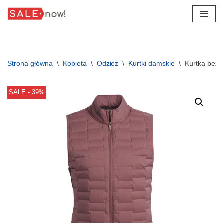
Przejdź
do
treści
Strona główna
\
Kobieta
\
Odzież
\
Kurtki damskie
\
Kurtka bez
SALE - 39%