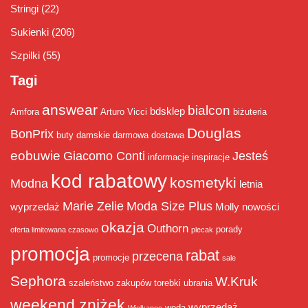
Stringi
(22)
Sukienki
(206)
Szpilki
(55)
Tagi
answear
bialcon
bdsklep
Amfora
Arturo Vicci
biżuteria
Douglas
BonPrix
buty damskie
darmowa dostawa
eobuwie
Giacomo Conti
Jesteś
informacje
inspiracje
kod rabatowy
kosmetyki
Modna
letnia
Marie Zelie
Moda Size Plus
wyprzedaż
Molly
nowości
okazja
Outhorn
porady
oferta limitowana czasowo
plecak
promocja
rabat
przecena
promocje
sale
Sephora
W.Kruk
szaleństwo zakupów
torebki
ubrania
weekend zniżek
wyprzedaż
woda