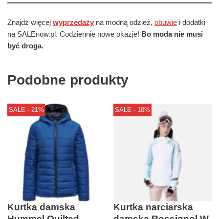
Znajdź więcej
wyprzedaży
na modną odzież,
obuwie
i dodatki
na SALEnow.pl. Codziennie nowe okazje!
Bo moda nie musi
być droga.
Podobne produkty
SALE - 21%
SALE - 10%
Kurtka damska
Kurtka narciarska
Hummel Quilted
damska Rossignol W