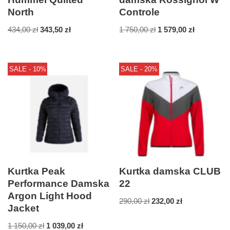
North
Controle
434,00
zł
343,50
zł
1 750,00
zł
1 579,00
zł
SALE - 10%
SALE - 20%
Kurtka Peak
Kurtka damska CLUB
Performance Damska
22
Argon Light Hood
290,00
zł
232,00
zł
Jacket
1 150,00
zł
1 039,00
zł