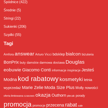
Spódnice
(422)
Średnie
(5)
Stringi
(22)
Sukienki
(206)
Szpilki
(55)
Tagi
answear
bialcon
bdsklep
Amfora
Arturo Vicci
biżuteria
Douglas
BonPrix
buty damskie
darmowa dostawa
eobuwie
Giacomo Conti
Jesteś
informacje
inspiracje
kod rabatowy
kosmetyki
Modna
letnia
Marie Zelie
Moda Size Plus
wyprzedaż
Molly
nowości
okazja
Outhorn
porady
oferta limitowana czasowo
plecak
promocja
rabat
przecena
promocje
sale