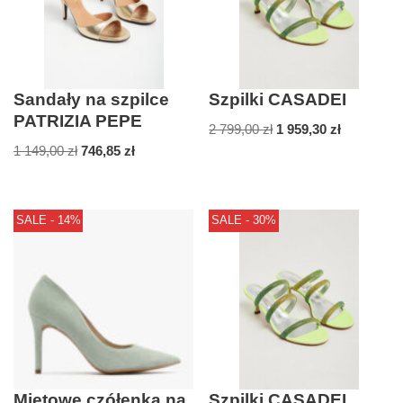
Sandały na szpilce
Szpilki CASADEI
PATRIZIA PEPE
2 799,00
zł
1 959,30
zł
1 149,00
zł
746,85
zł
SALE - 14%
SALE - 30%
Miętowe czółenka na
Szpilki CASADEI