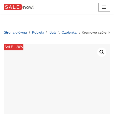
Przejdź
do
treści
Strona główna
\
Kobieta
\
Buty
\
Czółenka
\
Kremowe czółenka 
SALE - 20%