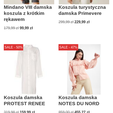
Mindano VIII damska
Koszula turystyczna
koszula z krótkim
damska Primevere
rękawem
299,99
zł
229,99
zł
179,99
zł
99,99
zł
SALE - 50%
SALE - 47%
Koszula damska
Koszula damska
PROTEST RENEE
NOTES DU NORD
319,98
zł
159,99
zł
859,00
zł
455,27
zł