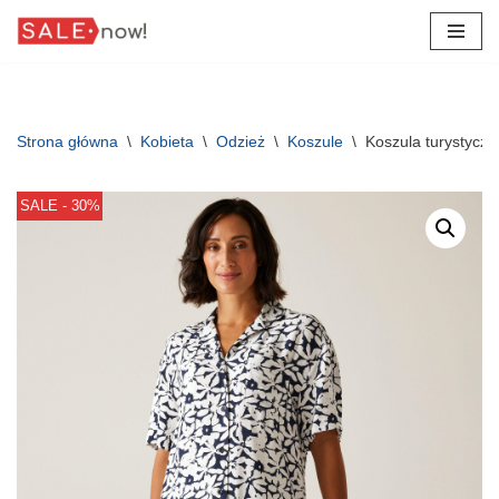
Przejdź
do
treści
Strona główna
\
Kobieta
\
Odzież
\
Koszule
\
Koszula turystycz
SALE - 30%