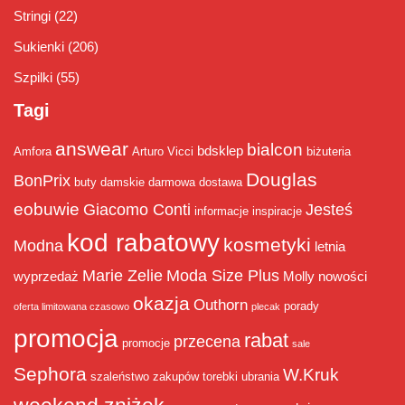
Stringi
(22)
Sukienki
(206)
Szpilki
(55)
Tagi
answear
bialcon
bdsklep
Amfora
Arturo Vicci
biżuteria
Douglas
BonPrix
buty damskie
darmowa dostawa
eobuwie
Giacomo Conti
Jesteś
informacje
inspiracje
kod rabatowy
kosmetyki
Modna
letnia
Marie Zelie
Moda Size Plus
wyprzedaż
Molly
nowości
okazja
Outhorn
porady
oferta limitowana czasowo
plecak
promocja
rabat
przecena
promocje
sale
Sephora
W.Kruk
szaleństwo zakupów
torebki
ubrania