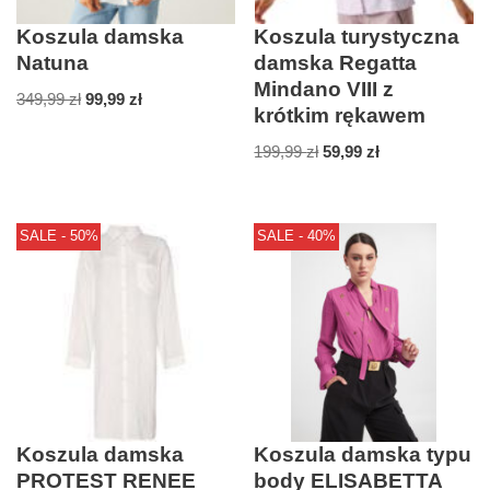
Koszula damska
Koszula turystyczna
Natuna
damska Regatta
Mindano VIII z
349,99
zł
99,99
zł
krótkim rękawem
199,99
zł
59,99
zł
SALE - 50%
SALE - 40%
Koszula damska
Koszula damska typu
PROTEST RENEE
body ELISABETTA