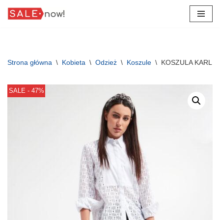
Przejdź
do
treści
Strona główna
\
Kobieta
\
Odzież
\
Koszule
\
KOSZULA KARL 
SALE - 47%