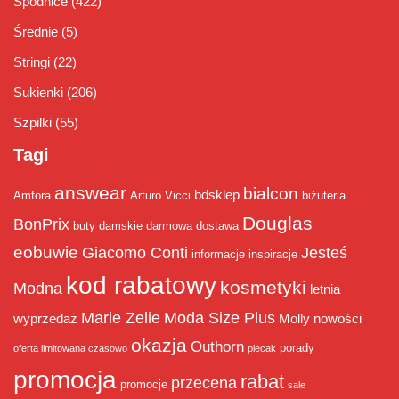
Spódnice
(422)
Średnie
(5)
Stringi
(22)
Sukienki
(206)
Szpilki
(55)
Tagi
answear
bialcon
bdsklep
Amfora
Arturo Vicci
biżuteria
Douglas
BonPrix
buty damskie
darmowa dostawa
eobuwie
Giacomo Conti
Jesteś
informacje
inspiracje
kod rabatowy
kosmetyki
Modna
letnia
Marie Zelie
Moda Size Plus
wyprzedaż
Molly
nowości
okazja
Outhorn
porady
oferta limitowana czasowo
plecak
promocja
rabat
przecena
promocje
sale