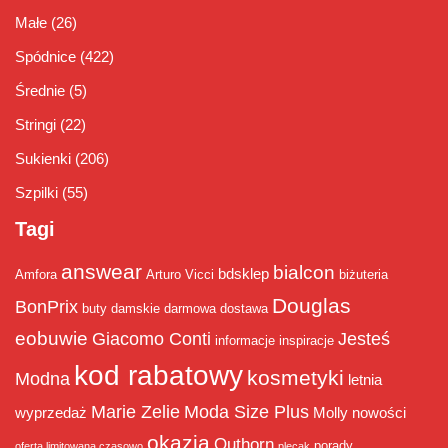
Małe
(26)
Spódnice
(422)
Średnie
(5)
Stringi
(22)
Sukienki
(206)
Szpilki
(55)
Tagi
answear
bialcon
bdsklep
Amfora
Arturo Vicci
biżuteria
Douglas
BonPrix
buty damskie
darmowa dostawa
eobuwie
Giacomo Conti
Jesteś
informacje
inspiracje
kod rabatowy
kosmetyki
Modna
letnia
Marie Zelie
Moda Size Plus
wyprzedaż
Molly
nowości
okazja
Outhorn
porady
oferta limitowana czasowo
plecak