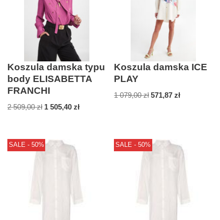
Koszula damska typu
Koszula damska ICE
body ELISABETTA
PLAY
FRANCHI
1 079,00
zł
571,87
zł
2 509,00
zł
1 505,40
zł
SALE - 50%
SALE - 50%