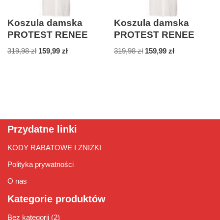
Koszula damska
Koszula damska
PROTEST RENEE
PROTEST RENEE
319,98
zł
159,99
zł
319,98
zł
159,99
zł
Przydatne linki
KODY RABATOWE I ZNIŻKI
Polityka prywatności
O nas
Kategorie produktów
Bez kategorii
(2)