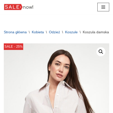
Przejdź
do
treści
Strona główna
\
Kobieta
\
Odzież
\
Koszule
\
Koszula damska w
SALE - 25%