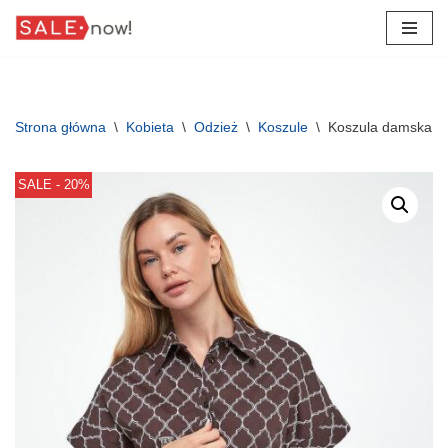
Przejdź
do
treści
Strona główna
\
Kobieta
\
Odzież
\
Koszule
\
Koszula damska
SALE - 20%