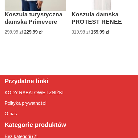
Koszula turystyczna
Koszula damska
damska Primevere
PROTEST RENEE
299,99
zł
229,99
zł
319,98
zł
159,99
zł
Przydatne linki
KODY RABATOWE I ZNIŻKI
Polityka prywatności
O nas
Kategorie produktów
Bez kategorii
(2)