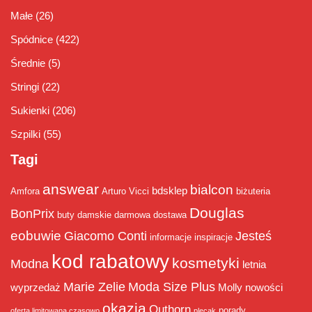
Małe
(26)
Spódnice
(422)
Średnie
(5)
Stringi
(22)
Sukienki
(206)
Szpilki
(55)
Tagi
answear
bialcon
bdsklep
Amfora
Arturo Vicci
biżuteria
Douglas
BonPrix
buty damskie
darmowa dostawa
eobuwie
Giacomo Conti
Jesteś
informacje
inspiracje
kod rabatowy
kosmetyki
Modna
letnia
Marie Zelie
Moda Size Plus
wyprzedaż
Molly
nowości
okazja
Outhorn
porady
oferta limitowana czasowo
plecak