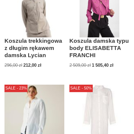
Koszula trekkingowa
Koszula damska typu
z długim rękawem
body ELISABETTA
damska Lycian
FRANCHI
296,00
zł
212,00
zł
2 509,00
zł
1 505,40
zł
SALE - 23%
SALE - 50%