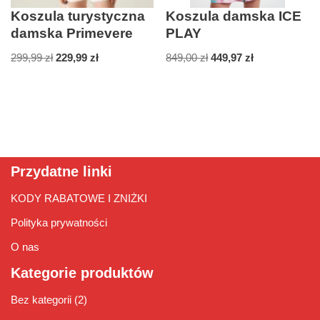
Koszula turystyczna
Koszula damska ICE
damska Primevere
PLAY
299,99
zł
229,99
zł
849,00
zł
449,97
zł
Przydatne linki
KODY RABATOWE I ZNIŻKI
Polityka prywatności
O nas
Kategorie produktów
Bez kategorii
(2)