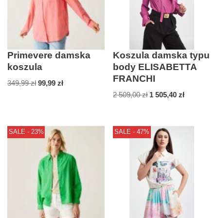
Primevere damska
Koszula damska typu
koszula
body ELISABETTA
FRANCHI
349,99
zł
99,99
zł
2 509,00
zł
1 505,40
zł
SALE - 23%
SALE - 47%