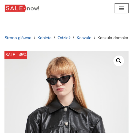
Przejdź
do
treści
Strona główna
\
Kobieta
\
Odzież
\
Koszule
\
Koszula damska 
SALE - 45%