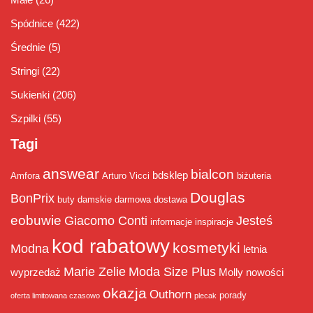
Spódnice
(422)
Średnie
(5)
Stringi
(22)
Sukienki
(206)
Szpilki
(55)
Tagi
answear
bialcon
bdsklep
Amfora
Arturo Vicci
biżuteria
Douglas
BonPrix
buty damskie
darmowa dostawa
eobuwie
Giacomo Conti
Jesteś
informacje
inspiracje
kod rabatowy
kosmetyki
Modna
letnia
Marie Zelie
Moda Size Plus
wyprzedaż
Molly
nowości
okazja
Outhorn
porady
oferta limitowana czasowo
plecak