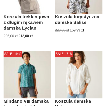
Koszula trekkingowa
Koszula turystyczna
z długim rękawem
damska Salise
damska Lycian
229,99
zł
159,99
zł
296,00
zł
212,00
zł
SALE - 44%
SALE - 71%
Mindano VIII damska
Koszula damska