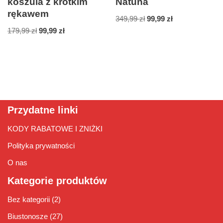
koszula z krótkim
Natuna
rękawem
349,99
zł
99,99
zł
179,99
zł
99,99
zł
Przydatne linki
KODY RABATOWE I ZNIŻKI
Polityka prywatności
O nas
Kategorie produktów
Bez kategorii
(2)
Biustonosze
(27)