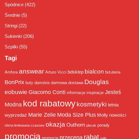
Spódnice
(422)
Średnie
(5)
Stringi
(22)
Sukienki
(206)
Szpilki
(55)
Tagi
answear
bialcon
bdsklep
Amfora
Arturo Vicci
biżuteria
Douglas
BonPrix
buty damskie
darmowa dostawa
eobuwie
Giacomo Conti
Jesteś
informacje
inspiracje
kod rabatowy
kosmetyki
Modna
letnia
Marie Zelie
Moda Size Plus
wyprzedaż
Molly
nowości
okazja
Outhorn
porady
oferta limitowana czasowo
plecak
promocja
rabat
przecena
promocje
sale