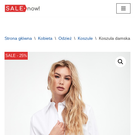
Przejdź
do
treści
Strona główna
\
Kobieta
\
Odzież
\
Koszule
\
Koszula damska p
SALE - 25%