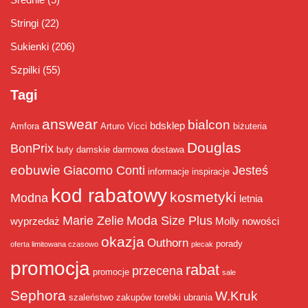
Stringi
(22)
Sukienki
(206)
Szpilki
(55)
Tagi
answear
bialcon
bdsklep
Amfora
Arturo Vicci
biżuteria
Douglas
BonPrix
buty damskie
darmowa dostawa
eobuwie
Giacomo Conti
Jesteś
informacje
inspiracje
kod rabatowy
kosmetyki
Modna
letnia
Marie Zelie
Moda Size Plus
wyprzedaż
Molly
nowości
okazja
Outhorn
porady
oferta limitowana czasowo
plecak
promocja
rabat
przecena
promocje
sale
Sephora
W.Kruk
szaleństwo zakupów
torebki
ubrania