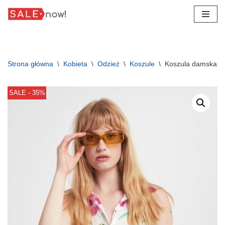
Przejdź
do
treści
Strona główna
\
Kobieta
\
Odzież
\
Koszule
\
Koszula damska p
SALE - 35%