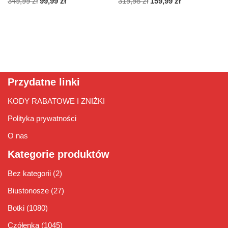
349,99
zł
99,99
zł
319,98
zł
159,99
zł
Przydatne linki
KODY RABATOWE I ZNIŻKI
Polityka prywatności
O nas
Kategorie produktów
Bez kategorii
(2)
Biustonosze
(27)
Botki
(1080)
Czółenka
(1045)