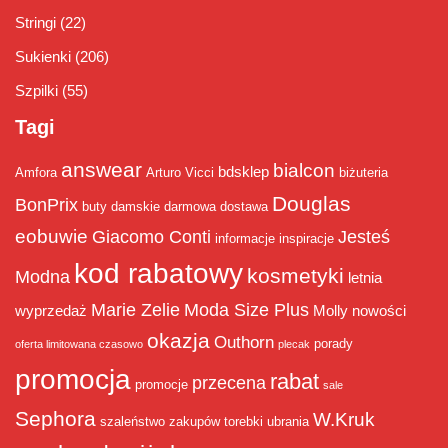
Stringi
(22)
Sukienki
(206)
Szpilki
(55)
Tagi
answear
bialcon
bdsklep
Amfora
Arturo Vicci
biżuteria
Douglas
BonPrix
buty damskie
darmowa dostawa
eobuwie
Giacomo Conti
Jesteś
informacje
inspiracje
kod rabatowy
kosmetyki
Modna
letnia
Marie Zelie
Moda Size Plus
wyprzedaż
Molly
nowości
okazja
Outhorn
porady
oferta limitowana czasowo
plecak
promocja
rabat
przecena
promocje
sale
Sephora
W.Kruk
szaleństwo zakupów
torebki
ubrania