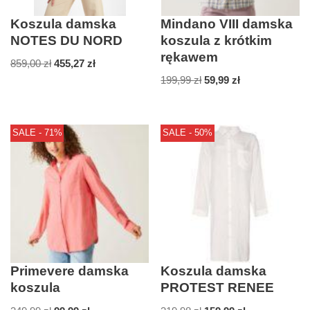
Koszula damska
Mindano VIII damska
NOTES DU NORD
koszula z krótkim
rękawem
859,00
zł
455,27
zł
199,99
zł
59,99
zł
SALE - 71%
SALE - 50%
Primevere damska
Koszula damska
koszula
PROTEST RENEE