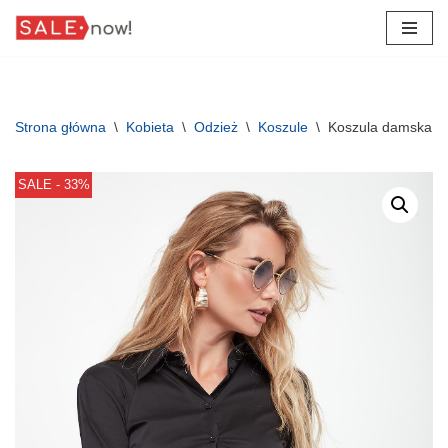
Przejdź
do
treści
Strona główna
\
Kobieta
\
Odzież
\
Koszule
\
Koszula damska P
SALE - 33%