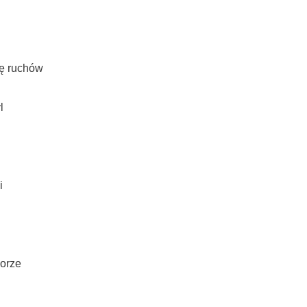
dę ruchów
l
i
lorze