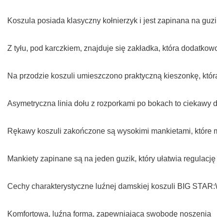
Koszula posiada klasyczny kołnierzyk i jest zapinana na guzi
Z tyłu, pod karczkiem, znajduje się zakładka, która dodatk
Na przodzie koszuli umieszczono praktyczną kieszonkę, która 
Asymetryczna linia dołu z rozporkami po bokach to ciekawy de
Rękawy koszuli zakończone są wysokimi mankietami, które m
Mankiety zapinane są na jeden guzik, który ułatwia regulacj
Cechy charakterystyczne luźnej damskiej koszuli BIG STAR:
Komfortowa, luźna forma, zapewniająca swobodę noszenia