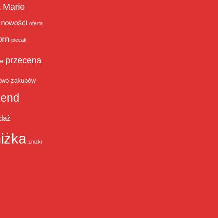
Marie
ż
nowości
oferta
orn
plecak
przecena
je
two zakupów
end
daż
iżka
zniżki