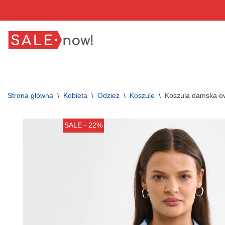
Przejdź
do
treści
Strona główna
\
Kobieta
\
Odzież
\
Koszule
\
Koszula damska ov
SALE - 22%