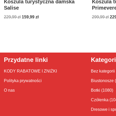
Koszula turystyczna damska
Koszula 
Salise
Primever
229,99
zł
159,99
zł
299,99
zł
22
Przydatne linki
Kategor
KODY RABATOWE I ZNIŻKI
Bez kategorii
Polityka prywatności
Biustonosze
O nas
Botki
(1080)
Czółenka
(10
Dresowe i sp