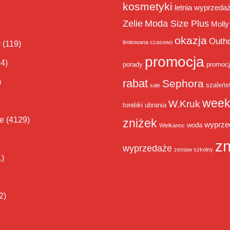
kosmetyki
letnia wyprzeda
Zelie
Moda Size Plus
Molly
okazja
Outh
limitowana czasowo
y
(119)
promocja
14)
porady
promoc
rabat
)
Sephora
szaleńs
sale
week
W.Kruk
torebki
ubrania
ie
(4129)
zniżek
wyprze
woda
Wielkanoc
zn
wyprzedaże
zestaw szkolny
1)
2)