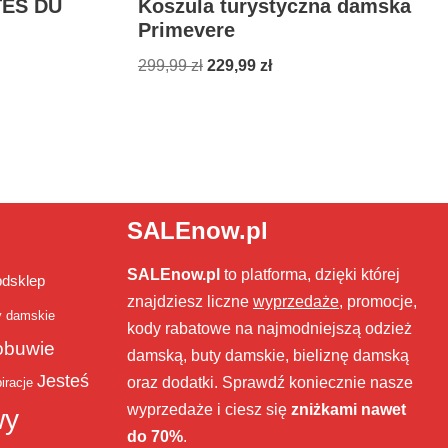
TES DU
Koszula turystyczna damska
Primevere
299,99
zł
229,99
zł
SALEnow.pl
SALEnow.pl
to platforma, dzięki której
bdsklep
znajdziesz liczne
wyprzedaże
, promocje,
y damskie
kody rabatowe na najmodniejszą odzież
obuwie
damską, buty damskie, bieliznę damską
Jesteś
oraz dodatki. Sprawdź koniecznie nasze
iracje
wyprzedaże i ciesz się
zniżkami nawet
wy
do 70%
.