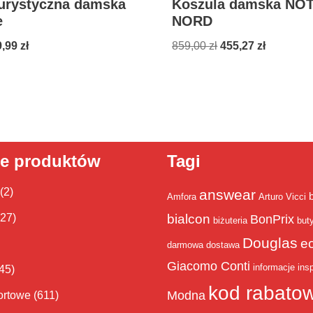
turystyczna damska
Koszula damska NO
e
NORD
9,99
zł
859,00
zł
455,27
zł
ie produktów
Tagi
(2)
answear
Amfora
Arturo Vicci
bialcon
(27)
BonPrix
biżuteria
but
Douglas
e
darmowa dostawa
Giacomo Conti
informacje
insp
45)
kod rabato
Modna
ortowe
(611)