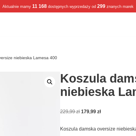
11 168
299
Aktualnie mamy
dostępnych wyprzedaży od
znanych marek
ersize niebieska Lamesa 400
Koszula dam
niebieska La
229,99
zł
179,99
zł
Koszula damska oversize niebies