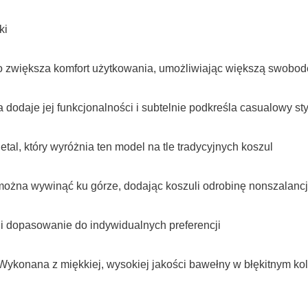
ki
owo zwiększa komfort użytkowania, umożliwiając większą swobo
dodaje jej funkcjonalności i subtelnie podkreśla casualowy sty
tal, który wyróżnia ten model na tle tradycyjnych koszul
ożna wywinąć ku górze, dodając koszuli odrobinę nonszalancj
ę i dopasowanie do indywidualnych preferencji
Wykonana z miękkiej, wysokiej jakości bawełny w błękitnym ko