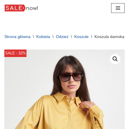
Przejdź
do
treści
Strona główna
\
Kobieta
\
Odzież
\
Koszule
\
Koszula damska
SALE - 32%