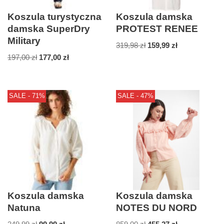
Koszula turystyczna
Koszula damska
damska SuperDry
PROTEST RENEE
Military
319,98
zł
159,99
zł
197,00
zł
177,00
zł
SALE - 71%
SALE - 47%
Koszula damska
Koszula damska
Natuna
NOTES DU NORD