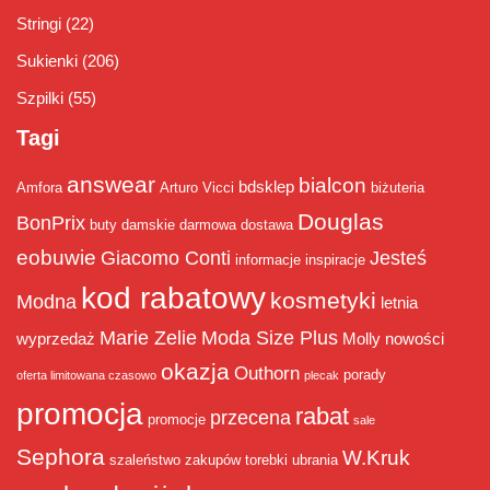
Stringi
(22)
Sukienki
(206)
Szpilki
(55)
Tagi
answear
bialcon
bdsklep
Amfora
Arturo Vicci
biżuteria
Douglas
BonPrix
buty damskie
darmowa dostawa
eobuwie
Giacomo Conti
Jesteś
informacje
inspiracje
kod rabatowy
kosmetyki
Modna
letnia
Marie Zelie
Moda Size Plus
wyprzedaż
Molly
nowości
okazja
Outhorn
porady
oferta limitowana czasowo
plecak
promocja
rabat
przecena
promocje
sale
Sephora
W.Kruk
szaleństwo zakupów
torebki
ubrania