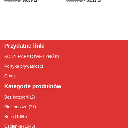
349,99
zł
99,99
zł
859,00
zł
455,27
zł
Przydatne linki
KODY RABATOWE I ZNIŻKI
Polityka prywatności
O nas
Kategorie produktów
Bez kategorii
(2)
Biustonosze
(27)
Botki
(1080)
Czółenka
(1045)