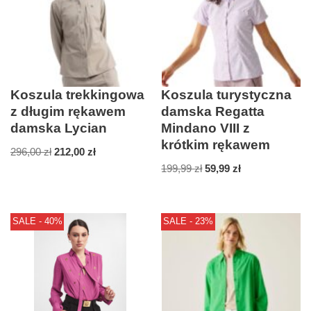
Koszula trekkingowa
Koszula turystyczna
z długim rękawem
damska Regatta
damska Lycian
Mindano VIII z
krótkim rękawem
296,00
zł
212,00
zł
199,99
zł
59,99
zł
SALE - 40%
SALE - 23%