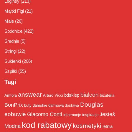
Leginsy
(213)
Majtki Figi
(21)
Małe
(26)
Spódnice
(422)
Średnie
(5)
Stringi
(22)
Sukienki
(206)
Szpilki
(55)
Tagi
answear
bialcon
bdsklep
Amfora
Arturo Vicci
biżuteria
Douglas
BonPrix
buty damskie
darmowa dostawa
eobuwie
Giacomo Conti
Jesteś
informacje
inspiracje
kod rabatowy
kosmetyki
Modna
letnia