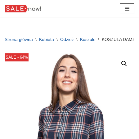
Przejdź
do
treści
Strona główna
\
Kobieta
\
Odzież
\
Koszule
\
KOSZULA DAMSKA
SALE - 64%