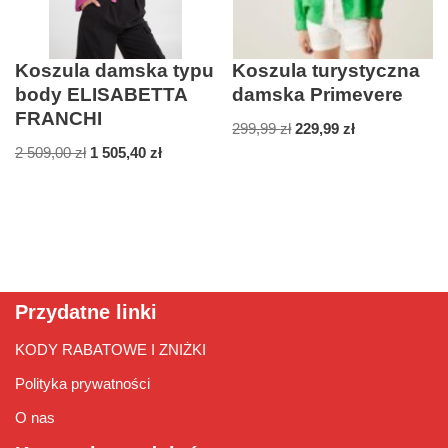
Koszula damska typu
Koszula turystyczna
body ELISABETTA
damska Primevere
FRANCHI
299,99
zł
229,99
zł
2 509,00
zł
1 505,40
zł
Przydatne linki
KODY RABATOWE I ZNIŻKI
Polityka prywatności
O nas