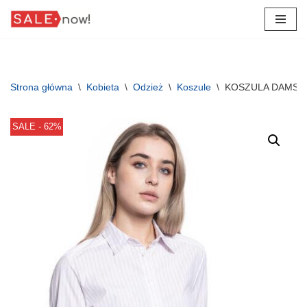
Przejdź
do
treści
Strona główna
\
Kobieta
\
Odzież
\
Koszule
\
KOSZULA DAMSKA 
SALE - 62%