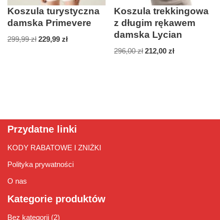
Koszula turystyczna
Koszula trekkingowa
damska Primevere
z długim rękawem
damska Lycian
299,99
zł
229,99
zł
296,00
zł
212,00
zł
Przydatne linki
KODY RABATOWE I ZNIŻKI
Polityka prywatności
O nas
Kategorie produktów
Bez kategorii
(2)