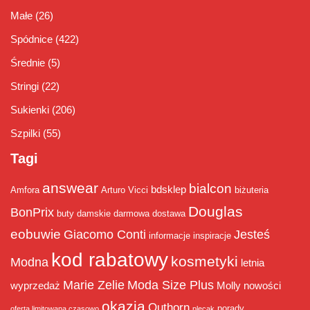
Małe
(26)
Spódnice
(422)
Średnie
(5)
Stringi
(22)
Sukienki
(206)
Szpilki
(55)
Tagi
answear
bialcon
bdsklep
Amfora
Arturo Vicci
biżuteria
Douglas
BonPrix
buty damskie
darmowa dostawa
eobuwie
Giacomo Conti
Jesteś
informacje
inspiracje
kod rabatowy
kosmetyki
Modna
letnia
Marie Zelie
Moda Size Plus
wyprzedaż
Molly
nowości
okazja
Outhorn
porady
oferta limitowana czasowo
plecak