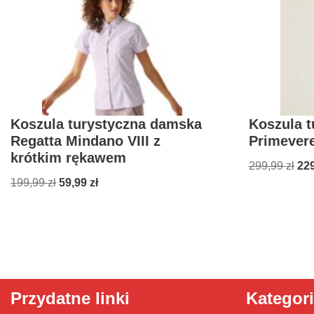
Koszula turystyczna damska
Koszula 
Regatta Mindano VIII z
Primever
krótkim rękawem
299,99
zł
22
199,99
zł
59,99
zł
Przydatne linki
Kategor