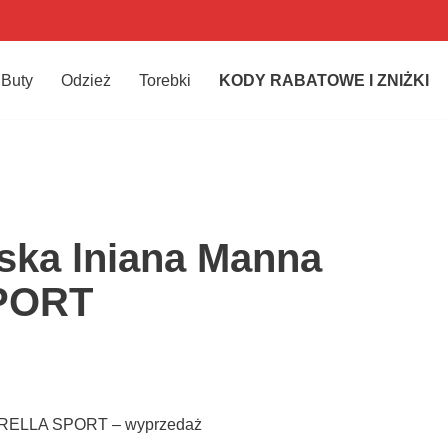
Buty
Odzież
Torebki
KODY RABATOWE I ZNIŻKI
ska lniana Manna
PORT
ARELLA SPORT – wyprzedaż