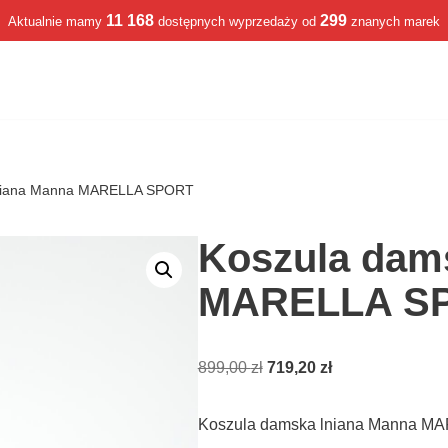
11 168
299
Aktualnie mamy
dostępnych wyprzedaży od
znanych marek
lniana Manna MARELLA SPORT
Koszula dam
MARELLA S
899,00
zł
719,20
zł
Koszula damska lniana Manna M