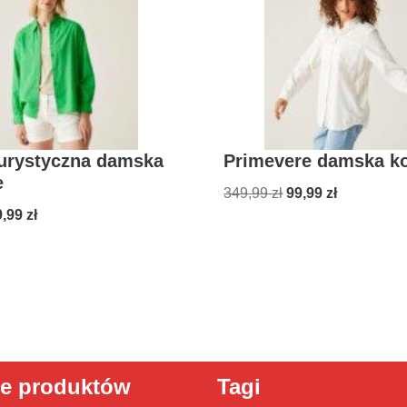
turystyczna damska
Primevere damska k
e
349,99
zł
99,99
zł
9,99
zł
ie produktów
Tagi