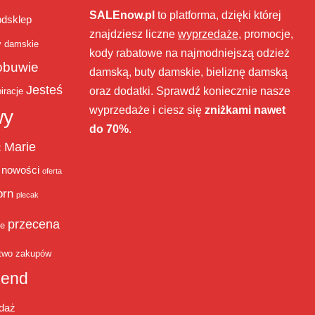
SALEnow.pl
to platforma, dzięki której
bdsklep
znajdziesz liczne
wyprzedaże
, promocje,
y damskie
kody rabatowe na najmodniejszą odzież
obuwie
damską, buty damskie, bieliznę damską
Jesteś
oraz dodatki. Sprawdź koniecznie nasze
iracje
wyprzedaże i ciesz się
zniżkami nawet
wy
do 70%
.
Marie
ż
nowości
oferta
orn
plecak
przecena
je
two zakupów
end
daż