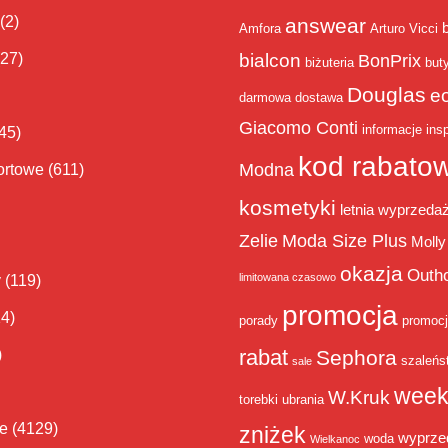
(2)
answear
Amfora
Arturo Vicci
bialcon
(27)
BonPrix
biżuteria
but
Douglas
e
darmowa dostawa
Giacomo Conti
informacje
insp
45)
kod rabato
Modna
ortowe
(611)
kosmetyki
letnia wyprzeda
Zelie
Moda Size Plus
Molly
okazja
Outh
limitowana czasowo
y
(119)
promocja
14)
porady
promoc
rabat
)
Sephora
szaleńs
sale
week
W.Kruk
torebki
ubrania
ie
(4129)
zniżek
wyprze
woda
Wielkanoc