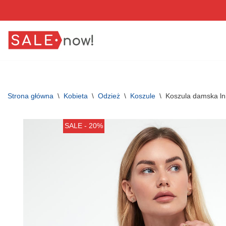
Przejdź
do
treści
Strona główna
\
Kobieta
\
Odzież
\
Koszule
\
Koszula damska 
SALE - 20%