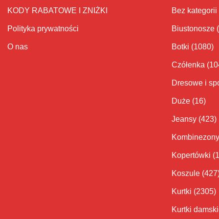
KODY RABATOWE I ZNIŻKI
Bez kategorii
Polityka prywatności
Biustonosze
O nas
Botki
(1080)
Czółenka
(10
Dresowe i sp
Duże
(16)
Jeansy
(423)
Kombinezon
Kopertówki
(
Koszule
(427
Kurtki
(2305)
Kurtki damsk