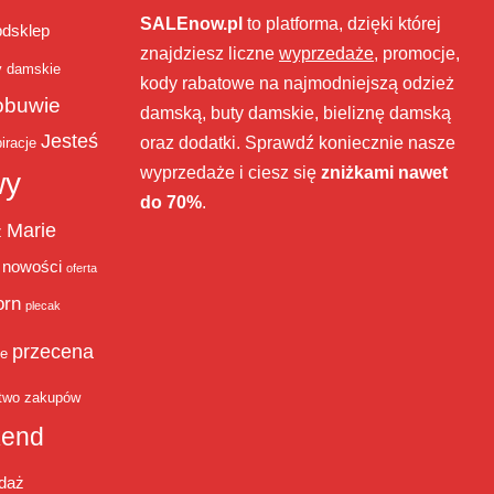
SALEnow.pl
to platforma, dzięki której
bdsklep
znajdziesz liczne
wyprzedaże
, promocje,
y damskie
kody rabatowe na najmodniejszą odzież
obuwie
damską, buty damskie, bieliznę damską
Jesteś
oraz dodatki. Sprawdź koniecznie nasze
iracje
wyprzedaże i ciesz się
zniżkami nawet
wy
do 70%
.
Marie
ż
nowości
oferta
orn
plecak
przecena
je
two zakupów
end
daż