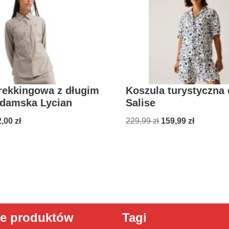
rekkingowa z długim
Koszula turystyczna
damska Lycian
Salise
2,00
zł
229,99
zł
159,99
zł
ie produktów
Tagi