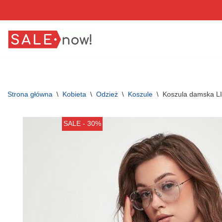
Przejdź
do
treści
Strona główna
\
Kobieta
\
Odzież
\
Koszule
\
Koszula damska L
SALE - 30%