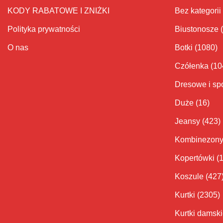
KODY RABATOWE I ZNIŻKI
Bez kategorii
Polityka prywatności
Biustonosze
O nas
Botki
(1080)
Czółenka
(10
Dresowe i sp
Duże
(16)
Jeansy
(423)
Kombinezon
Kopertówki
(
Koszule
(427
Kurtki
(2305)
Kurtki damsk