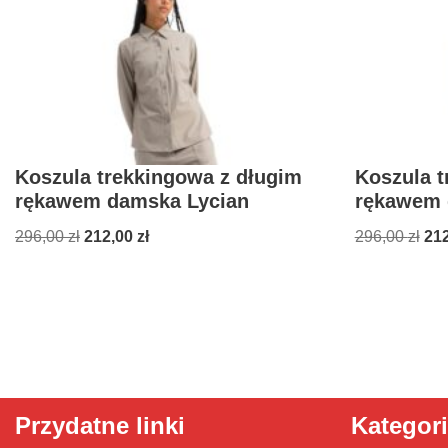
Koszula trekkingowa z długim
Koszula t
rękawem damska Lycian
rękawem 
296,00
zł
212,00
zł
296,00
zł
21
Przydatne linki
Kategor