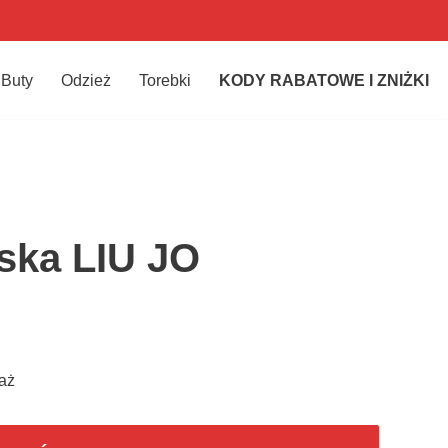
Buty
Odzież
Torebki
KODY RABATOWE I ZNIŻKI
ska LIU JO
aż