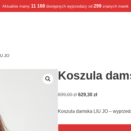
11 168
299
Aktualnie mamy
dostępnych wyprzedaży od
znanych marek
IU JO
Koszula dam
899,00
zł
629,30
zł
Koszula damska LIU JO – wyprzed