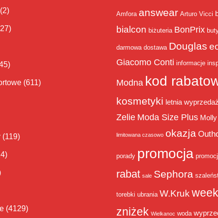
(2)
answear
Amfora
Arturo Vicci
bialcon
(27)
BonPrix
biżuteria
but
Douglas
e
darmowa dostawa
Giacomo Conti
informacje
insp
45)
kod rabato
Modna
ortowe
(611)
kosmetyki
letnia wyprzeda
Zelie
Moda Size Plus
Molly
okazja
Outh
limitowana czasowo
y
(119)
promocja
14)
porady
promoc
rabat
)
Sephora
szaleńs
sale
week
W.Kruk
torebki
ubrania
ie
(4129)
zniżek
wyprze
woda
Wielkanoc