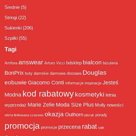
Średnie
(5)
Stringi
(22)
Sukienki
(206)
Szpilki
(55)
Tagi
answear
bialcon
bdsklep
Amfora
Arturo Vicci
biżuteria
Douglas
BonPrix
buty damskie
darmowa dostawa
eobuwie
Giacomo Conti
Jesteś
informacje
inspiracje
kod rabatowy
kosmetyki
Modna
letnia
Marie Zelie
Moda Size Plus
wyprzedaż
Molly
nowości
okazja
Outhorn
porady
oferta limitowana czasowo
plecak
promocja
rabat
przecena
promocje
sale