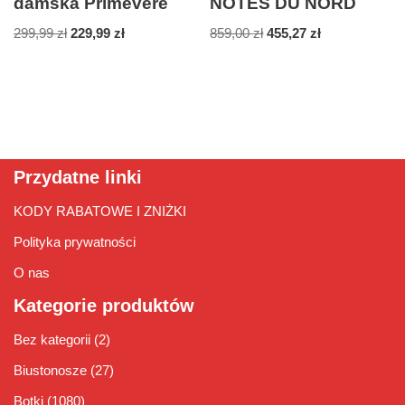
damska Primevere
NOTES DU NORD
299,99
zł
229,99
zł
859,00
zł
455,27
zł
Przydatne linki
KODY RABATOWE I ZNIŻKI
Polityka prywatności
O nas
Kategorie produktów
Bez kategorii
(2)
Biustonosze
(27)
Botki
(1080)