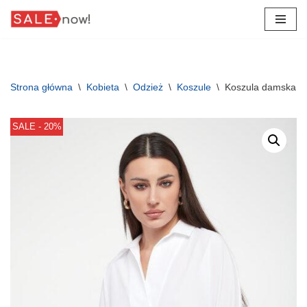
Przejdź
do
treści
Strona główna
\
Kobieta
\
Odzież
\
Koszule
\
Koszula damska 
SALE - 20%