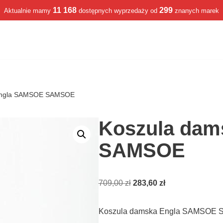
11 168
299
Aktualnie mamy
dostępnych wyprzedaży od
znanych marek
Engla SAMSOE SAMSOE
Koszula da
SAMSOE
709,00
zł
283,60
zł
Koszula damska Engla SAMSOE 