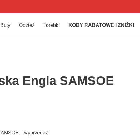
Buty
Odzież
Torebki
KODY RABATOWE I ZNIŻKI
mska Engla SAMSOE
SAMSOE – wyprzedaż