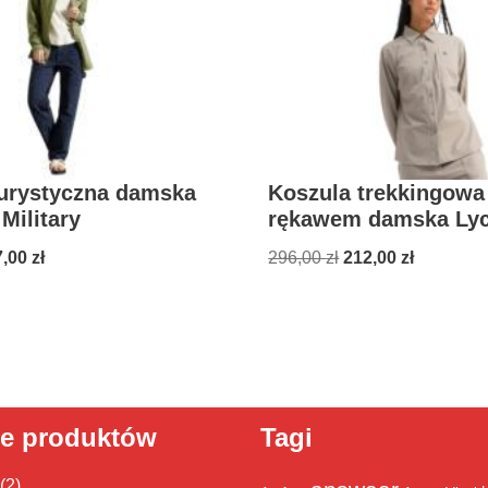
turystyczna damska
Koszula trekkingowa
Military
rękawem damska Lyc
7,00
zł
296,00
zł
212,00
zł
ie produktów
Tagi
(2)