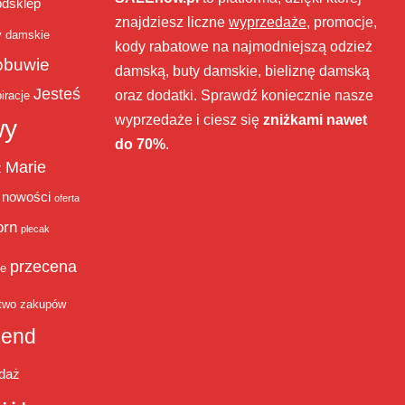
bdsklep
znajdziesz liczne
wyprzedaże
, promocje,
y damskie
kody rabatowe na najmodniejszą odzież
obuwie
damską, buty damskie, bieliznę damską
Jesteś
oraz dodatki. Sprawdź koniecznie nasze
iracje
wyprzedaże i ciesz się
zniżkami nawet
wy
do 70%
.
Marie
ż
nowości
oferta
orn
plecak
przecena
je
two zakupów
end
daż