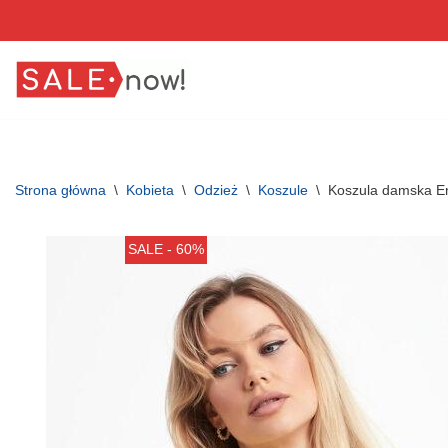
Przejdź
do
treści
Strona główna
\
Kobieta
\
Odzież
\
Koszule
\
Koszula damska 
SALE - 60%