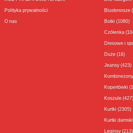
Polityka prywatności
Biustonosze
O nas
Botki
(1080)
Czółenka
(10
Dresowe i sp
Duże
(16)
Jeansy
(423)
Kombinezon
Kopertówki
(
Koszule
(427
Kurtki
(2305)
Kurtki damsk
Leginsy
(213)