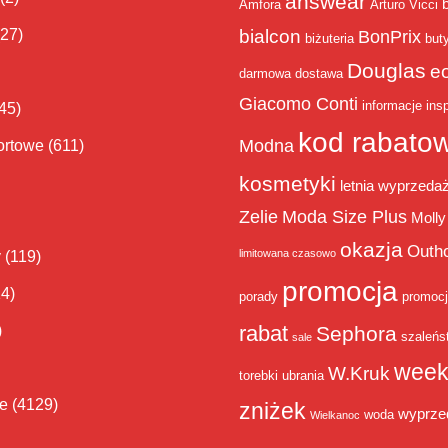
answear
Amfora
Arturo Vicci
bialcon
(27)
BonPrix
biżuteria
but
Douglas
e
darmowa dostawa
Giacomo Conti
informacje
insp
45)
kod rabato
Modna
ortowe
(611)
kosmetyki
letnia wyprzeda
Zelie
Moda Size Plus
Molly
okazja
Outh
limitowana czasowo
y
(119)
promocja
14)
porady
promoc
rabat
)
Sephora
szaleńs
sale
week
W.Kruk
torebki
ubrania
ie
(4129)
zniżek
wyprze
woda
Wielkanoc