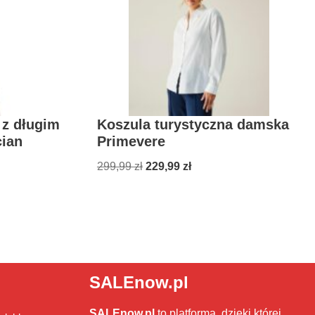
 z długim
Koszula turystyczna damska
ian
Primevere
299,99
zł
229,99
zł
SALEnow.pl
SALEnow.pl
to platforma, dzięki której