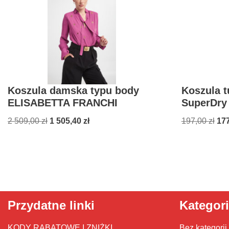
Koszula damska typu body
Koszula 
ELISABETTA FRANCHI
SuperDry 
2 509,00
zł
1 505,40
zł
197,00
zł
17
Przydatne linki
Kategor
KODY RABATOWE I ZNIŻKI
Bez kategorii