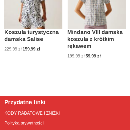
Koszula turystyczna
Mindano VIII damska
damska Salise
koszula z krótkim
rękawem
229,99
zł
159,99
zł
199,99
zł
59,99
zł
Przydatne linki
KODY RABATOWE I ZNIŻKI
Polityka prywatności