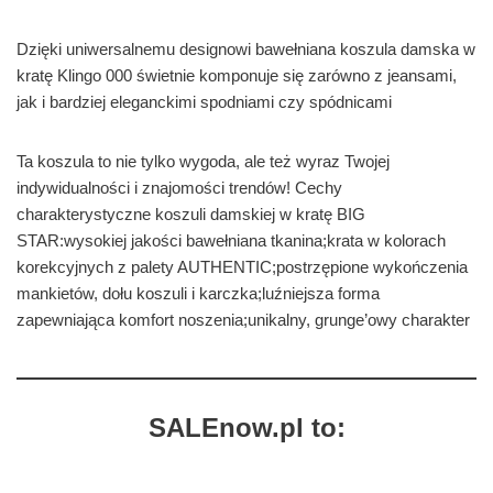
Dzięki uniwersalnemu designowi bawełniana koszula damska w
kratę Klingo 000 świetnie komponuje się zarówno z jeansami,
jak i bardziej eleganckimi spodniami czy spódnicami
Ta koszula to nie tylko wygoda, ale też wyraz Twojej
indywidualności i znajomości trendów! Cechy
charakterystyczne koszuli damskiej w kratę BIG
STAR:wysokiej jakości bawełniana tkanina;krata w kolorach
korekcyjnych z palety AUTHENTIC;postrzępione wykończenia
mankietów, dołu koszuli i karczka;luźniejsza forma
zapewniająca komfort noszenia;unikalny, grunge’owy charakter
SALEnow.pl to: