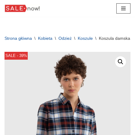
Przejdź
do
treści
Strona główna
\
Kobieta
\
Odzież
\
Koszule
\
Koszula damska ba
SALE - 39%