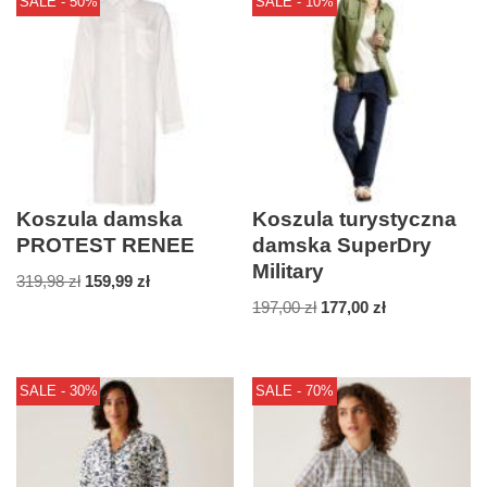
SALE - 50%
SALE - 10%
Koszula damska
Koszula turystyczna
PROTEST RENEE
damska SuperDry
Military
319,98
zł
159,99
zł
197,00
zł
177,00
zł
SALE - 30%
SALE - 70%