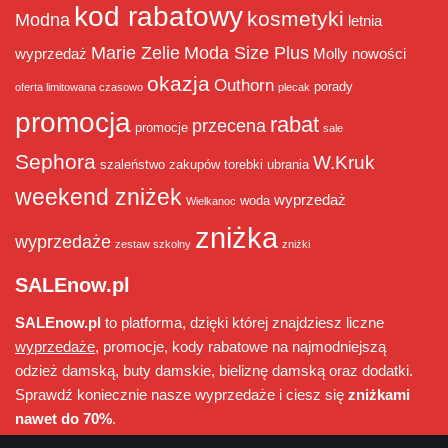
kod rabatowy
kosmetyki
Modna
letnia
Marie Zelie
Moda Size Plus
wyprzedaż
Molly
nowości
okazja
Outhorn
porady
oferta limitowana czasowo
plecak
promocja
rabat
przecena
promocje
sale
Sephora
W.Kruk
szaleństwo zakupów
torebki
ubrania
weekend zniżek
wyprzedaż
woda
Wielkanoc
zniżka
wyprzedaże
zestaw szkolny
zniżki
SALEnow.pl
SALEnow.pl
to platforma, dzięki której znajdziesz liczne
wyprzedaże
, promocje, kody rabatowe na najmodniejszą
odzież damską, buty damskie, bieliznę damską oraz dodatki.
Sprawdź koniecznie nasze wyprzedaże i ciesz się
zniżkami
nawet do 70%
.