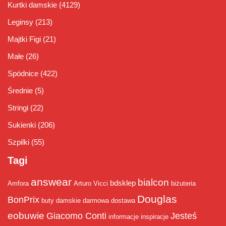
Kurtki damskie
(4129)
Leginsy
(213)
Majtki Figi
(21)
Małe
(26)
Spódnice
(422)
Średnie
(5)
Stringi
(22)
Sukienki
(206)
Szpilki
(55)
Tagi
answear
bialcon
bdsklep
Amfora
Arturo Vicci
biżuteria
Douglas
BonPrix
buty damskie
darmowa dostawa
eobuwie
Giacomo Conti
Jesteś
informacje
inspiracje