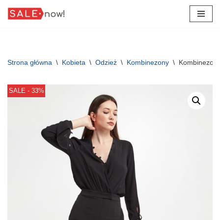
Przejdź
do
treści
Strona główna
\
Kobieta
\
Odzież
\
Kombinezony
\
Kombinezon 
SALE - 33%