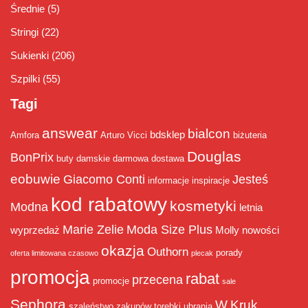
Średnie
(5)
Stringi
(22)
Sukienki
(206)
Szpilki
(55)
Tagi
answear
bialcon
bdsklep
Amfora
Arturo Vicci
biżuteria
Douglas
BonPrix
buty damskie
darmowa dostawa
eobuwie
Giacomo Conti
Jesteś
informacje
inspiracje
kod rabatowy
kosmetyki
Modna
letnia
Marie Zelie
Moda Size Plus
wyprzedaż
Molly
nowości
okazja
Outhorn
porady
oferta limitowana czasowo
plecak
promocja
rabat
przecena
promocje
sale
Sephora
W.Kruk
szaleństwo zakupów
torebki
ubrania