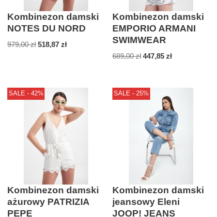
Kombinezon damski
Kombinezon damski
NOTES DU NORD
EMPORIO ARMANI
SWIMWEAR
979,00
zł
518,87
zł
689,00
zł
447,85
zł
SALE - 42%
SALE - 25%
Kombinezon damski
Kombinezon damski
ażurowy PATRIZIA
jeansowy Eleni
PEPE
JOOP! JEANS