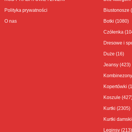
Polityka prywatności
Biustonosze
O nas
Botki
(1080)
Czółenka
(10
Dresowe i sp
Duże
(16)
Jeansy
(423)
Kombinezon
Kopertówki
(
Koszule
(427
Kurtki
(2305)
Kurtki damsk
Leginsy
(213)