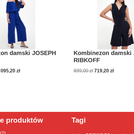
on damski JOSEPH
Kombinezon damski
RIBKOFF
 095,20
zł
899,00
zł
719,20
zł
ie produktów
Tagi
(2)