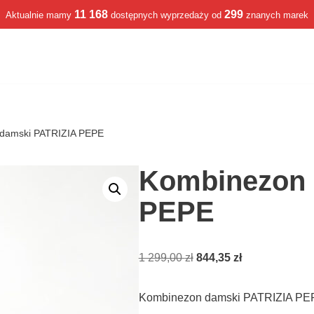
11 168
299
Aktualnie mamy
dostępnych wyprzedaży od
znanych marek
damski PATRIZIA PEPE
Kombinezon 
PEPE
1 299,00
zł
844,35
zł
Kombinezon damski PATRIZIA PE