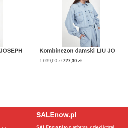
 JOSEPH
Kombinezon damski LIU JO
1 039,00
zł
727,30
zł
SALEnow.pl
SALEnow.pl
to platforma, dzięki której