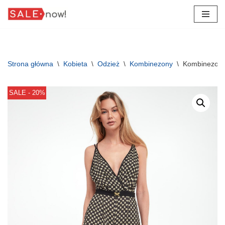
Przejdź
do
treści
Strona główna
\
Kobieta
\
Odzież
\
Kombinezony
\
Kombinezon
SALE - 20%