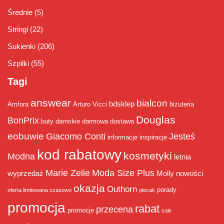
Średnie
(5)
Stringi
(22)
Sukienki
(206)
Szpilki
(55)
Tagi
answear
bialcon
bdsklep
Amfora
Arturo Vicci
biżuteria
Douglas
BonPrix
buty damskie
darmowa dostawa
eobuwie
Giacomo Conti
Jesteś
informacje
inspiracje
kod rabatowy
kosmetyki
Modna
letnia
Marie Zelie
Moda Size Plus
wyprzedaż
Molly
nowości
okazja
Outhorn
porady
oferta limitowana czasowo
plecak
promocja
rabat
przecena
promocje
sale