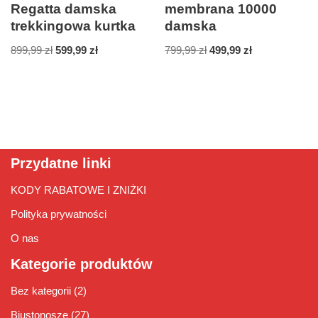
Regatta damska
membrana 10000
trekkingowa kurtka
damska
899,99
zł
599,99
zł
799,99
zł
499,99
zł
Przydatne linki
KODY RABATOWE I ZNIŻKI
Polityka prywatności
O nas
Kategorie produktów
Bez kategorii
(2)
Biustonosze
(27)