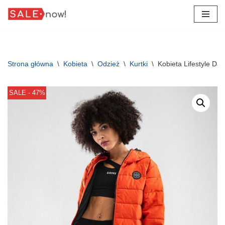
Przejdź
do
treści
Strona główna
\
Kobieta
\
Odzież
\
Kurtki
\
Kobieta Lifestyle D
SALE - 47%