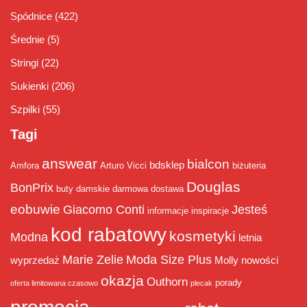
Spódnice
(422)
Średnie
(5)
Stringi
(22)
Sukienki
(206)
Szpilki
(55)
Tagi
answear
bialcon
bdsklep
Amfora
Arturo Vicci
biżuteria
Douglas
BonPrix
buty damskie
darmowa dostawa
eobuwie
Giacomo Conti
Jesteś
informacje
inspiracje
kod rabatowy
kosmetyki
Modna
letnia
Marie Zelie
Moda Size Plus
wyprzedaż
Molly
nowości
okazja
Outhorn
porady
oferta limitowana czasowo
plecak