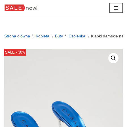
Przejdź
do
treści
Strona główna
\
Kobieta
\
Buty
\
Czółenka
\
Klapki damskie na 
SALE - 30%