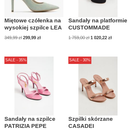
Miętowe czółenka na
Sandały na platformie
wysokiej szpilce LEA
CUSTOMMADE
349,99
zł
299,99
zł
1 759,00
zł
1 020,22
zł
SALE - 35%
SALE - 30%
Sandały na szpilce
Szpilki skórzane
PATRIZIA PEPE
CASADEI