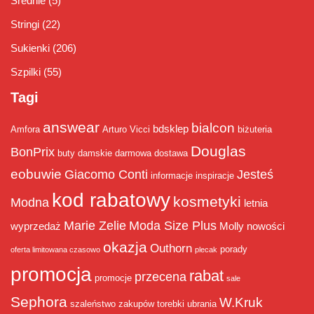
Średnie
(5)
Stringi
(22)
Sukienki
(206)
Szpilki
(55)
Tagi
answear
bialcon
bdsklep
Amfora
Arturo Vicci
biżuteria
Douglas
BonPrix
buty damskie
darmowa dostawa
eobuwie
Giacomo Conti
Jesteś
informacje
inspiracje
kod rabatowy
kosmetyki
Modna
letnia
Marie Zelie
Moda Size Plus
wyprzedaż
Molly
nowości
okazja
Outhorn
porady
oferta limitowana czasowo
plecak
promocja
rabat
przecena
promocje
sale
Sephora
W.Kruk
szaleństwo zakupów
torebki
ubrania