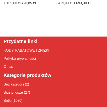
1 109,00
zł
720,85
zł
2 419,00
zł
1 693,30
zł
Przydatne linki
KODY RABATOWE I ZNIŻKI
Polityka prywatności
O nas
Kategorie produktów
Bez kategorii
(2)
Biustonosze
(27)
Botki
(1080)