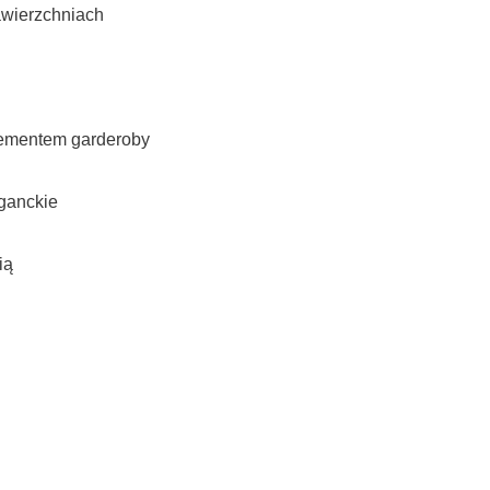
awierzchniach
elementem garderoby
eganckie
ią