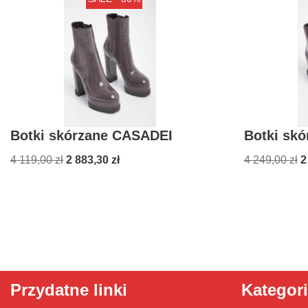
Botki skórzane CASADEI
Botki sk
4 119,00
zł
2 883,30
zł
4 249,00
zł
2
Przydatne linki
Kategor