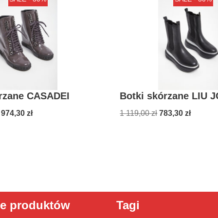
órzane CASADEI
Botki skórzane LIU 
 974,30
zł
1 119,00
zł
783,30
zł
ie produktów
Tagi