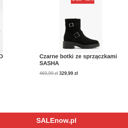
JO
Czarne botki ze sprzączkami
SASHA
469,99
zł
329,99
zł
SALEnow.pl