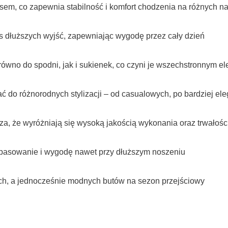
em, co zapewnia stabilność i komfort chodzenia na różnych n
s dłuższych wyjść, zapewniając wygodę przez cały dzień
arówno do spodni, jak i sukienek, co czyni je wszechstronnym 
ć do różnorodnych stylizacji – od casualowych, po bardziej el
a, że wyróżniają się wysoką jakością wykonania oraz trwałośc
opasowanie i wygodę nawet przy dłuższym noszeniu
ych, a jednocześnie modnych butów na sezon przejściowy