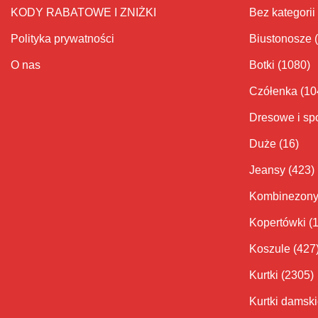
KODY RABATOWE I ZNIŻKI
Bez kategorii
Polityka prywatności
Biustonosze
O nas
Botki
(1080)
Czółenka
(10
Dresowe i sp
Duże
(16)
Jeansy
(423)
Kombinezon
Kopertówki
(
Koszule
(427
Kurtki
(2305)
Kurtki damsk