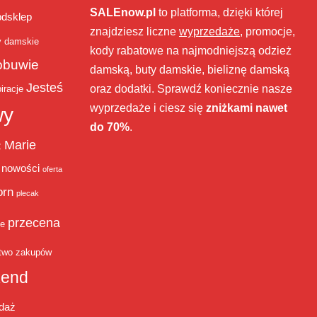
SALEnow.pl
to platforma, dzięki której
bdsklep
znajdziesz liczne
wyprzedaże
, promocje,
y damskie
kody rabatowe na najmodniejszą odzież
obuwie
damską, buty damskie, bieliznę damską
Jesteś
oraz dodatki. Sprawdź koniecznie nasze
iracje
wyprzedaże i ciesz się
zniżkami nawet
wy
do 70%
.
Marie
ż
nowości
oferta
orn
plecak
przecena
je
two zakupów
end
daż