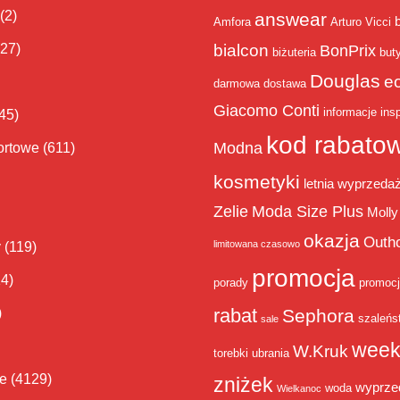
(2)
answear
Amfora
Arturo Vicci
bialcon
(27)
BonPrix
biżuteria
but
Douglas
e
darmowa dostawa
Giacomo Conti
informacje
insp
45)
kod rabato
Modna
ortowe
(611)
kosmetyki
letnia wyprzeda
Zelie
Moda Size Plus
Molly
okazja
Outh
limitowana czasowo
y
(119)
promocja
14)
porady
promoc
rabat
)
Sephora
szaleńs
sale
week
W.Kruk
torebki
ubrania
ie
(4129)
zniżek
wyprze
woda
Wielkanoc