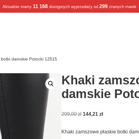
11 168
299
Aktualnie mamy
dostępnych wyprzedaży od
znanych marek
 botki damskie Potocki 12515
Khaki zamszo
damskie Poto
209,00
zł
144,21
zł
Khaki zamszowe płaskie botki dam