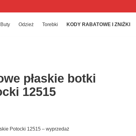
Buty
Odzież
Torebki
KODY RABATOWE I ZNIŻKI
we płaskie botki
cki 12515
skie Potocki 12515 – wyprzedaż