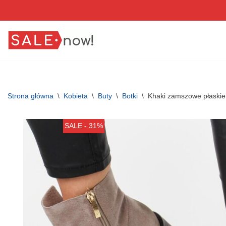
Przejdź
do
treści
Strona główna
\
Kobieta
\
Buty
\
Botki
\
Khaki zamszowe płaskie
SALE - 31%