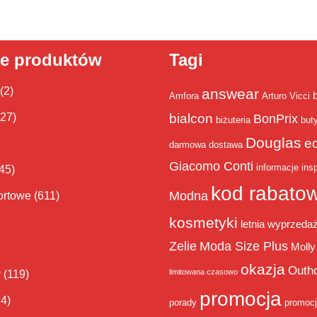
ie produktów
Tagi
(2)
answear
Amfora
Arturo Vicci
bialcon
(27)
BonPrix
biżuteria
but
Douglas
e
darmowa dostawa
Giacomo Conti
informacje
insp
45)
kod rabato
Modna
ortowe
(611)
kosmetyki
letnia wyprzeda
Zelie
Moda Size Plus
Molly
okazja
Outh
limitowana czasowo
y
(119)
promocja
14)
porady
promoc