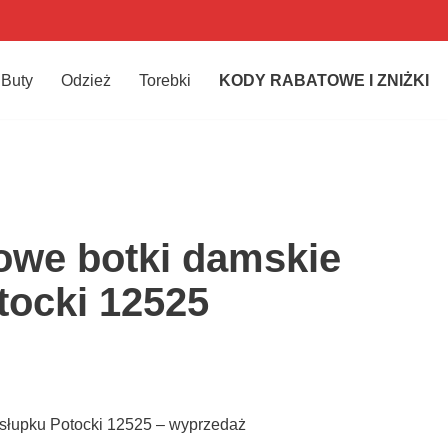
Buty
Odzież
Torebki
KODY RABATOWE I ZNIŻKI
owe botki damskie
tocki 12525
słupku Potocki 12525 – wyprzedaż