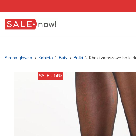
Przejdź
do
treści
Strona główna
\
Kobieta
\
Buty
\
Botki
\
Khaki zamszowe botki d
SALE - 14%