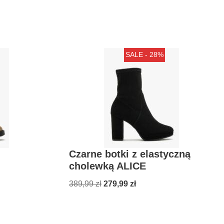
SALE - 28%
Czarne botki z elastyczną
cholewką ALICE
389,99
zł
279,99
zł