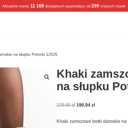
11 168
299
Aktualnie mamy
dostępnych wyprzedaży od
znanych marek
amskie na słupku Potocki 12525
Khaki zamsz
na słupku Po
229,00
zł
196,94
zł
Khaki zamszowe botki damskie na 