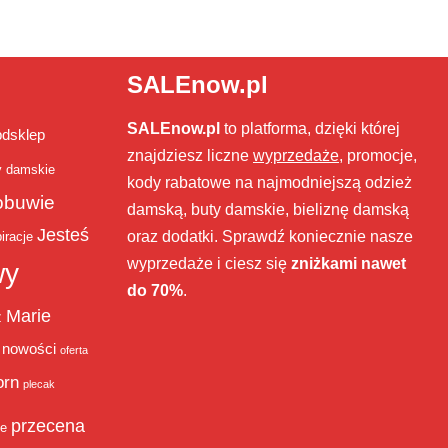
SALEnow.pl
SALEnow.pl
to platforma, dzięki której
bdsklep
znajdziesz liczne
wyprzedaże
, promocje,
y damskie
kody rabatowe na najmodniejszą odzież
obuwie
damską, buty damskie, bieliznę damską
Jesteś
oraz dodatki. Sprawdź koniecznie nasze
iracje
wyprzedaże i ciesz się
zniżkami nawet
wy
do 70%
.
Marie
ż
nowości
oferta
orn
plecak
przecena
je