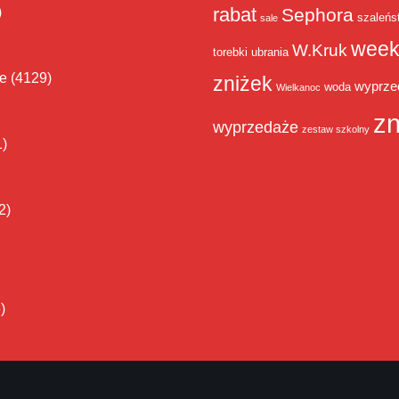
rabat
)
Sephora
szaleńs
sale
week
W.Kruk
torebki
ubrania
ie
(4129)
zniżek
wyprze
woda
Wielkanoc
zn
wyprzedaże
zestaw szkolny
1)
2)
)