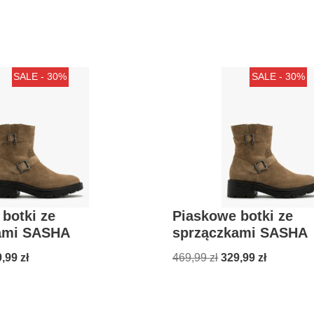
SALE - 30%
SALE - 30%
botki ze
Piaskowe botki ze
ami SASHA
sprzączkami SASHA
9,99
zł
469,99
zł
329,99
zł