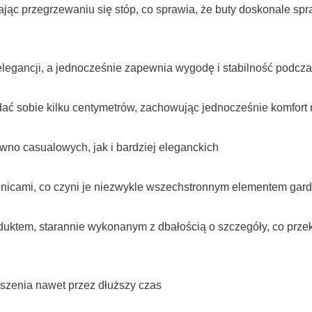
jąc przegrzewaniu się stóp, co sprawia, że buty doskonale spr
elegancji, a jednocześnie zapewnia wygodę i stabilność podcz
dać sobie kilku centymetrów, zachowując jednocześnie komfort 
równo casualowych, jak i bardziej eleganckich
ódnicami, co czyni je niezwykle wszechstronnym elementem gar
ktem, starannie wykonanym z dbałością o szczegóły, co przekł
szenia nawet przez dłuższy czas