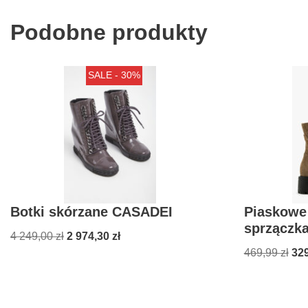
Podobne produkty
SALE - 30%
Botki skórzane CASADEI
Piaskowe 
sprzączk
4 249,00
zł
2 974,30
zł
469,99
zł
32