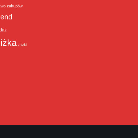
two zakupów
end
daż
iżka
zniżki