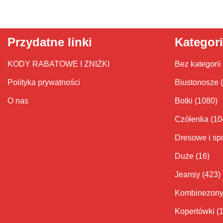
Przydatne linki
Kategor
KODY RABATOWE I ZNIŻKI
Bez kategorii
Polityka prywatności
Biustonosze
O nas
Botki
(1080)
Czółenka
(10
Dresowe i sp
Duże
(16)
Jeansy
(423)
Kombinezon
Kopertówki
(