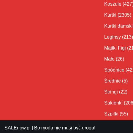
Koszule
(427
Kurtki
(2305)
Kurtki damsk
Leginsy
(213)
Majtki Figi
(2
Małe
(26)
Spódnice
(42
Średnie
(5)
Stringi
(22)
Sukienki
(206
Szpilki
(55)
SALEnow.pl
| Bo moda nie musi być droga!