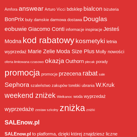
answear
bialcon
bdsklep
Amfora
Arturo Vicci
biżuteria
Douglas
BonPrix
buty damskie
darmowa dostawa
eobuwie
Giacomo Conti
Jesteś
informacje
inspiracje
kod rabatowy
kosmetyki
Modna
letnia
Marie Zelie
Moda Size Plus
wyprzedaż
Molly
nowości
okazja
Outhorn
porady
oferta limitowana czasowo
plecak
promocja
rabat
przecena
promocje
sale
Sephora
W.Kruk
szaleństwo zakupów
torebki
ubrania
weekend zniżek
wyprzedaż
woda
Wielkanoc
zniżka
wyprzedaże
zestaw szkolny
zniżki
SALEnow.pl
SALEnow.pl
to platforma, dzięki której znajdziesz liczne