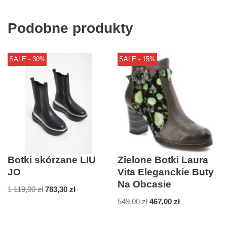
Podobne produkty
SALE - 30%
SALE - 15%
Botki skórzane LIU
Zielone Botki Laura
JO
Vita Eleganckie Buty
Na Obcasie
1 119,00
zł
783,30
zł
549,00
zł
467,00
zł