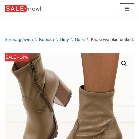
Przejdź
do
treści
Strona główna
\
Kobieta
\
Buty
\
Botki
\
Khaki wysokie botki dam
SALE - 14%