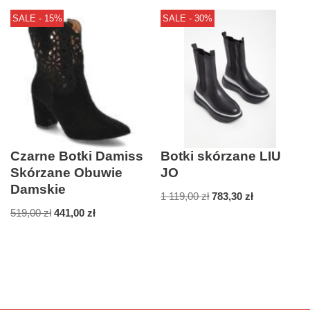
SALE - 15%
SALE - 30%
Czarne Botki Damiss
Botki skórzane LIU
Skórzane Obuwie
JO
Damskie
1 119,00
zł
783,30
zł
519,00
zł
441,00
zł