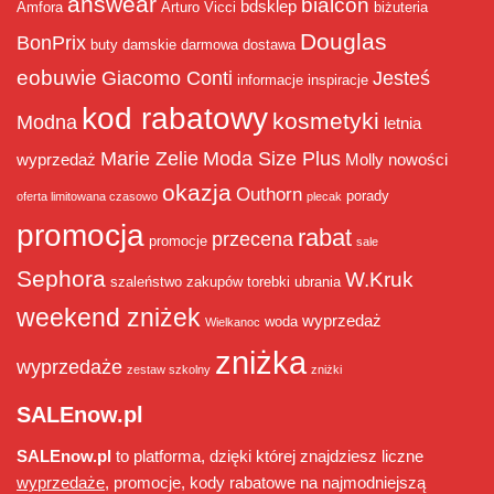
answear
bialcon
bdsklep
Amfora
Arturo Vicci
biżuteria
Douglas
BonPrix
buty damskie
darmowa dostawa
eobuwie
Giacomo Conti
Jesteś
informacje
inspiracje
kod rabatowy
kosmetyki
Modna
letnia
Marie Zelie
Moda Size Plus
wyprzedaż
Molly
nowości
okazja
Outhorn
porady
oferta limitowana czasowo
plecak
promocja
rabat
przecena
promocje
sale
Sephora
W.Kruk
szaleństwo zakupów
torebki
ubrania
weekend zniżek
wyprzedaż
woda
Wielkanoc
zniżka
wyprzedaże
zestaw szkolny
zniżki
SALEnow.pl
SALEnow.pl
to platforma, dzięki której znajdziesz liczne
wyprzedaże
, promocje, kody rabatowe na najmodniejszą