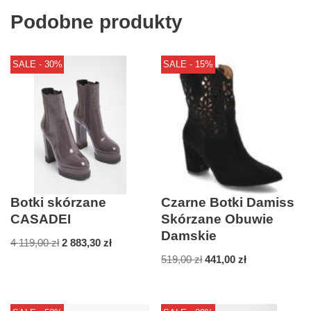
Podobne produkty
SALE - 30%
SALE - 15%
Botki skórzane
Czarne Botki Damiss
CASADEI
Skórzane Obuwie
Damskie
4 119,00
zł
2 883,30
zł
519,00
zł
441,00
zł