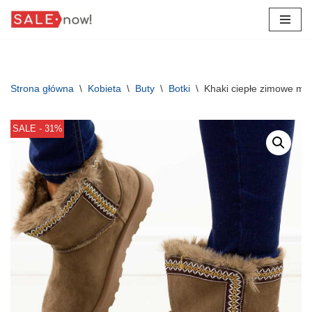
Przejdź
do
treści
Strona główna
\
Kobieta
\
Buty
\
Botki
\
Khaki ciepłe zimowe muk
SALE - 31%