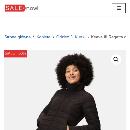
Przejdź
do
treści
Strona główna
\
Kobieta
\
Odzież
\
Kurtki
\
Keava III Regatta da
SALE - 50%