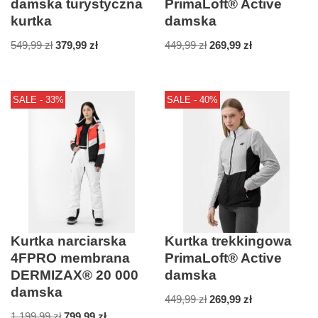
damska turystyczna
PrimaLoft® Active
kurtka
damska
549,99
zł
379,99
zł
449,99
zł
269,99
zł
SALE - 33%
SALE - 40%
Kurtka narciarska
Kurtka trekkingowa
4FPRO membrana
PrimaLoft® Active
DERMIZAX® 20 000
damska
damska
449,99
zł
269,99
zł
1 199,99
zł
799,99
zł