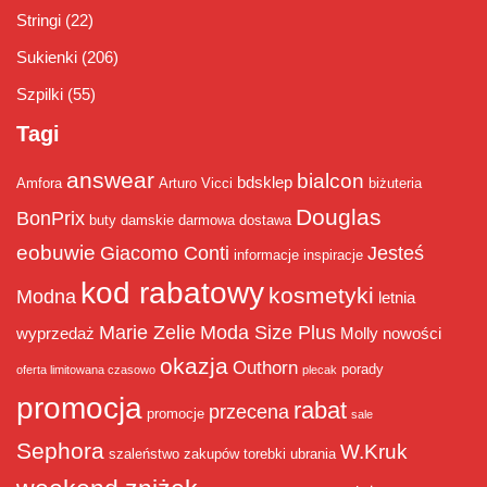
Stringi
(22)
Sukienki
(206)
Szpilki
(55)
Tagi
answear
bialcon
bdsklep
Amfora
Arturo Vicci
biżuteria
Douglas
BonPrix
buty damskie
darmowa dostawa
eobuwie
Giacomo Conti
Jesteś
informacje
inspiracje
kod rabatowy
kosmetyki
Modna
letnia
Marie Zelie
Moda Size Plus
wyprzedaż
Molly
nowości
okazja
Outhorn
porady
oferta limitowana czasowo
plecak
promocja
rabat
przecena
promocje
sale
Sephora
W.Kruk
szaleństwo zakupów
torebki
ubrania