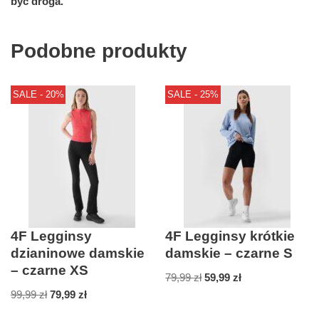
być droga.
Podobne produkty
SALE - 20%
SALE - 25%
4F Legginsy
4F Legginsy krótkie
dzianinowe damskie
damskie – czarne S
– czarne XS
79,99
zł
59,99
zł
99,99
zł
79,99
zł