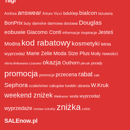
Tagi
answear
bialcon
bdsklep
Amfora
Arturo Vicci
biżuteria
Douglas
BonPrix
buty damskie
darmowa dostawa
eobuwie
Giacomo Conti
Jesteś
informacje
inspiracje
kod rabatowy
kosmetyki
Modna
letnia
Marie Zelie
Moda Size Plus
wyprzedaż
Molly
nowości
okazja
Outhorn
porady
oferta limitowana czasowo
plecak
promocja
rabat
przecena
promocje
sale
Sephora
W.Kruk
szaleństwo zakupów
torebki
ubrania
weekend zniżek
wyprzedaż
woda
Wielkanoc
zniżka
wyprzedaże
zestaw szkolny
zniżki
SALEnow.pl