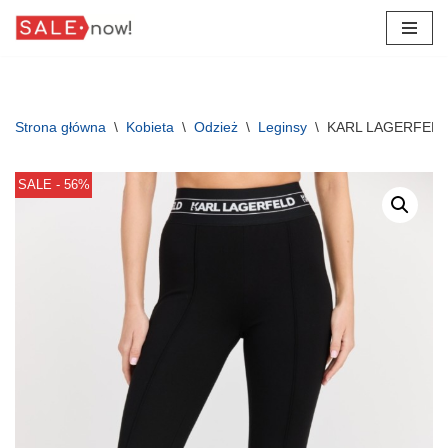
Przejdź
do
treści
Strona główna
\
Kobieta
\
Odzież
\
Leginsy
\
KARL LAGERFELD Cz
SALE - 56%