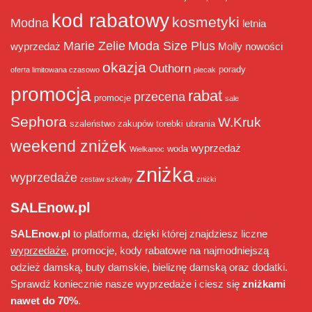
kod rabatowy
kosmetyki
Modna
letnia
Marie Zelie
Moda Size Plus
wyprzedaż
Molly
nowości
okazja
Outhorn
porady
oferta limitowana czasowo
plecak
promocja
rabat
przecena
promocje
sale
Sephora
W.Kruk
szaleństwo zakupów
torebki
ubrania
weekend zniżek
wyprzedaż
woda
Wielkanoc
zniżka
wyprzedaże
zestaw szkolny
zniżki
SALEnow.pl
SALEnow.pl
to platforma, dzięki której znajdziesz liczne
wyprzedaże
, promocje, kody rabatowe na najmodniejszą
odzież damską, buty damskie, bieliznę damską oraz dodatki.
Sprawdź koniecznie nasze wyprzedaże i ciesz się
zniżkami
nawet do 70%
.