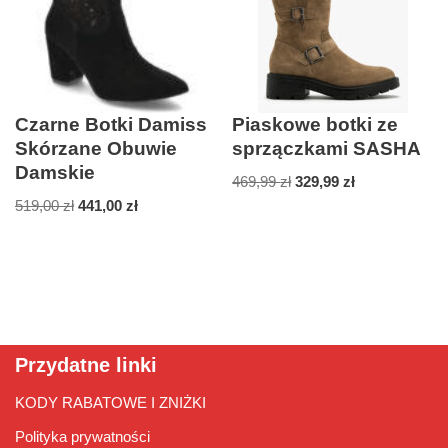
Czarne Botki Damiss
Piaskowe botki ze
Skórzane Obuwie
sprzączkami SASHA
Damskie
469,99
zł
329,99
zł
519,00
zł
441,00
zł
Przydatne linki
KODY RABATOWE I ZNIŻKI
Polityka prywatności