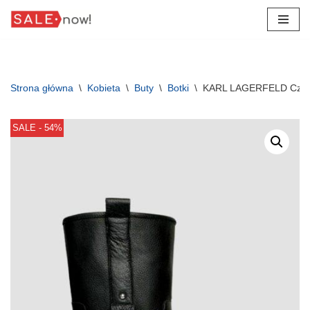
Przejdź
do
treści
Strona główna
\
Kobieta
\
Buty
\
Botki
\
KARL LAGERFELD Czarne
SALE - 54%