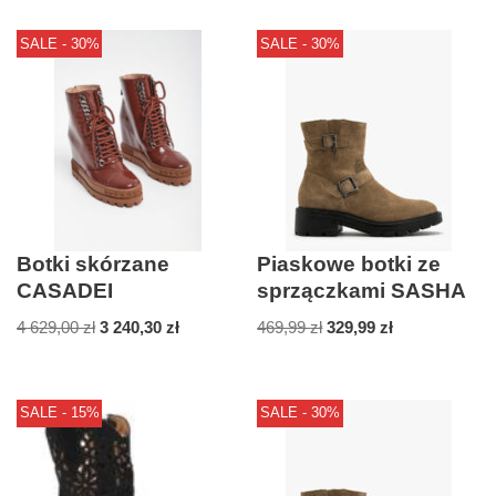
SALE - 30%
SALE - 30%
Botki skórzane
Piaskowe botki ze
CASADEI
sprzączkami SASHA
4 629,00
zł
3 240,30
zł
469,99
zł
329,99
zł
SALE - 15%
SALE - 30%