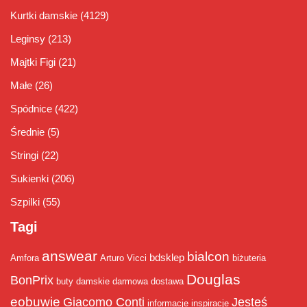
Kurtki damskie
(4129)
Leginsy
(213)
Majtki Figi
(21)
Małe
(26)
Spódnice
(422)
Średnie
(5)
Stringi
(22)
Sukienki
(206)
Szpilki
(55)
Tagi
answear
bialcon
bdsklep
Amfora
Arturo Vicci
biżuteria
Douglas
BonPrix
buty damskie
darmowa dostawa
eobuwie
Giacomo Conti
Jesteś
informacje
inspiracje