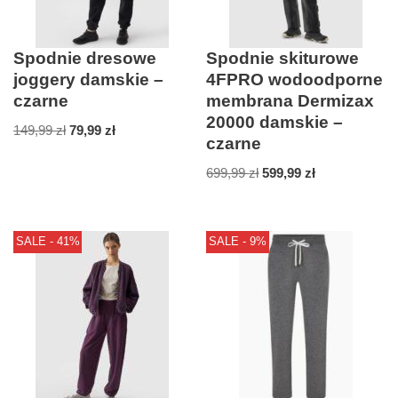
Spodnie dresowe
Spodnie skiturowe
joggery damskie –
4FPRO wodoodporne
czarne
membrana Dermizax
20000 damskie –
149,99
zł
79,99
zł
czarne
699,99
zł
599,99
zł
SALE - 41%
SALE - 9%