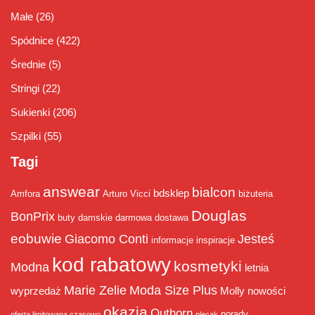
Małe
(26)
Spódnice
(422)
Średnie
(5)
Stringi
(22)
Sukienki
(206)
Szpilki
(55)
Tagi
answear
bialcon
bdsklep
Amfora
Arturo Vicci
biżuteria
Douglas
BonPrix
buty damskie
darmowa dostawa
eobuwie
Giacomo Conti
Jesteś
informacje
inspiracje
kod rabatowy
kosmetyki
Modna
letnia
Marie Zelie
Moda Size Plus
wyprzedaż
Molly
nowości
okazja
Outhorn
porady
oferta limitowana czasowo
plecak