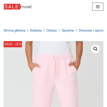
Przejdź
do
treści
Strona główna
\
Kobieta
\
Odzież
\
Spodnie
\
Dresowe i sporto
SALE - 21%