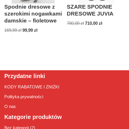
Spodnie dresowe z
SZARE SPODNIE
szerokimi nogawkami
DRESOWE JUVIA
damskie – fioletowe
780,00
zł
710,00
zł
169,99
zł
99,99
zł
Przydatne linki
KODY RABATOWE I ZNIŻKI
Polityka prywatności
O nas
Kategorie produktów
Bez kategorii
(2)