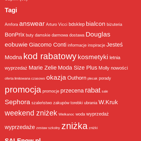
Tagi
answear
bialcon
bdsklep
Amfora
Arturo Vicci
biżuteria
Douglas
BonPrix
buty damskie
darmowa dostawa
eobuwie
Giacomo Conti
Jesteś
informacje
inspiracje
kod rabatowy
kosmetyki
Modna
letnia
Marie Zelie
Moda Size Plus
wyprzedaż
Molly
nowości
okazja
Outhorn
porady
oferta limitowana czasowo
plecak
promocja
rabat
przecena
promocje
sale
Sephora
W.Kruk
szaleństwo zakupów
torebki
ubrania
weekend zniżek
wyprzedaż
woda
Wielkanoc
zniżka
wyprzedaże
zestaw szkolny
zniżki
SALEnow.pl