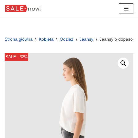
Przejdź
do
treści
Strona główna
\
Kobieta
\
Odzież
\
Jeansy
\
Jeansy o dopasowa
SALE - 32%