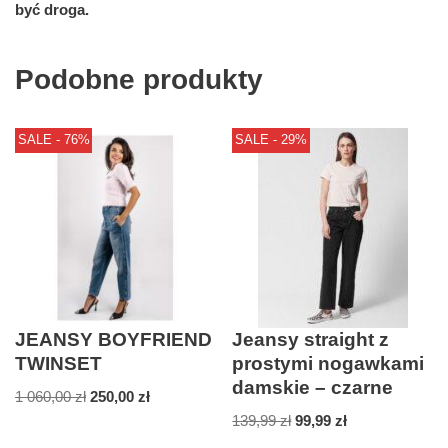
być droga.
Podobne produkty
SALE - 76%
SALE - 29%
JEANSY BOYFRIEND
Jeansy straight z
TWINSET
prostymi nogawkami
damskie – czarne
1 060,00
zł
250,00
zł
139,99
zł
99,99
zł