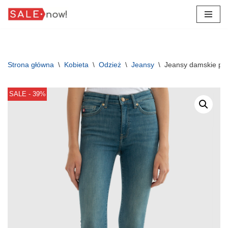
Przejdź
do
treści
Strona główna
\
Kobieta
\
Odzież
\
Jeansy
\
Jeansy damskie pus
SALE - 39%