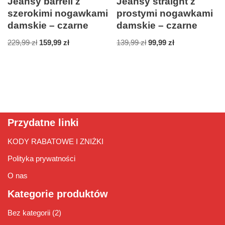
Jeansy barrell z
Jeansy straight z
szerokimi nogawkami
prostymi nogawkami
damskie – czarne
damskie – czarne
229,99
zł
159,99
zł
139,99
zł
99,99
zł
Przydatne linki
KODY RABATOWE I ZNIŻKI
Polityka prywatności
O nas
Kategorie produktów
Bez kategorii
(2)