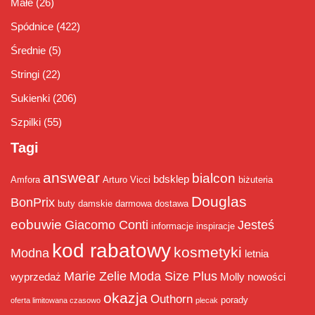
Małe
(26)
Spódnice
(422)
Średnie
(5)
Stringi
(22)
Sukienki
(206)
Szpilki
(55)
Tagi
answear
bialcon
bdsklep
Amfora
Arturo Vicci
biżuteria
Douglas
BonPrix
buty damskie
darmowa dostawa
eobuwie
Giacomo Conti
Jesteś
informacje
inspiracje
kod rabatowy
kosmetyki
Modna
letnia
Marie Zelie
Moda Size Plus
wyprzedaż
Molly
nowości
okazja
Outhorn
porady
oferta limitowana czasowo
plecak