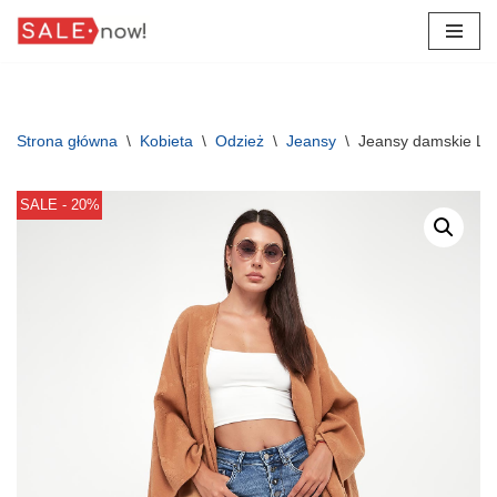
Przejdź
do
treści
Strona główna
\
Kobieta
\
Odzież
\
Jeansy
\
Jeansy damskie LI
SALE - 20%