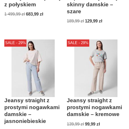
z połyskiem
skinny damskie –
szare
1 499,99
zł
683,99
zł
189,99
zł
129,99
zł
SALE - 29%
SALE - 29%
Jeansy straight z
Jeansy straight z
prostymi nogawkami
prostymi nogawkami
damskie –
damskie – kremowe
jasnoniebieskie
139,99
zł
99,99
zł