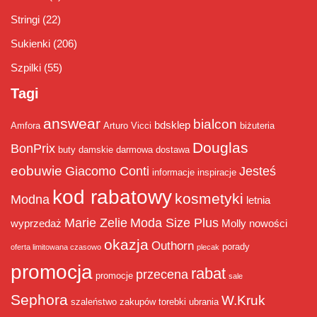
Stringi
(22)
Sukienki
(206)
Szpilki
(55)
Tagi
answear
bialcon
bdsklep
Amfora
Arturo Vicci
biżuteria
Douglas
BonPrix
buty damskie
darmowa dostawa
eobuwie
Giacomo Conti
Jesteś
informacje
inspiracje
kod rabatowy
kosmetyki
Modna
letnia
Marie Zelie
Moda Size Plus
wyprzedaż
Molly
nowości
okazja
Outhorn
porady
oferta limitowana czasowo
plecak
promocja
rabat
przecena
promocje
sale
Sephora
W.Kruk
szaleństwo zakupów
torebki
ubrania