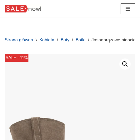
Przejdź
do
treści
Strona główna
\
Kobieta
\
Buty
\
Botki
\
Jasnobrązowe nieociepla
SALE - 11%