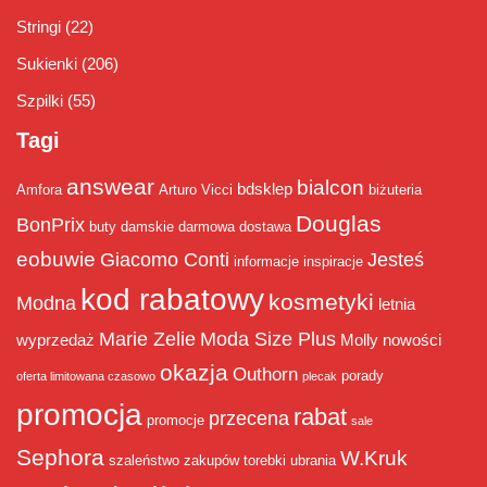
Stringi
(22)
Sukienki
(206)
Szpilki
(55)
Tagi
answear
bialcon
bdsklep
Amfora
Arturo Vicci
biżuteria
Douglas
BonPrix
buty damskie
darmowa dostawa
eobuwie
Giacomo Conti
Jesteś
informacje
inspiracje
kod rabatowy
kosmetyki
Modna
letnia
Marie Zelie
Moda Size Plus
wyprzedaż
Molly
nowości
okazja
Outhorn
porady
oferta limitowana czasowo
plecak
promocja
rabat
przecena
promocje
sale
Sephora
W.Kruk
szaleństwo zakupów
torebki
ubrania