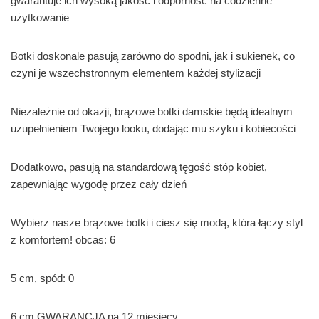
gwarantuje ich wysoką jakość i odporność na codzienne
użytkowanie
Botki doskonale pasują zarówno do spodni, jak i sukienek, co
czyni je wszechstronnym elementem każdej stylizacji
Niezależnie od okazji, brązowe botki damskie będą idealnym
uzupełnieniem Twojego looku, dodając mu szyku i kobiecości
Dodatkowo, pasują na standardową tęgość stóp kobiet,
zapewniając wygodę przez cały dzień
Wybierz nasze brązowe botki i ciesz się modą, która łączy styl
z komfortem! obcas: 6
5 cm, spód: 0
6 cm GWARANCJA na 12 miesięcy