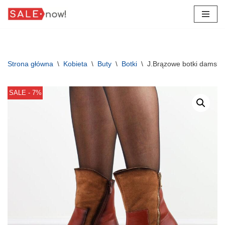
Przejdź
do
treści
Strona główna
\
Kobieta
\
Buty
\
Botki
\
J.Brązowe botki damskie
SALE - 7%