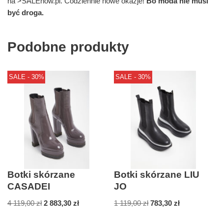
na >SALEnow.pl. Codziennie nowe okazje!
Bo moda nie musi
być droga.
Podobne produkty
SALE - 30%
SALE - 30%
Botki skórzane
Botki skórzane LIU
CASADEI
JO
4 119,00
zł
2 883,30
zł
1 119,00
zł
783,30
zł