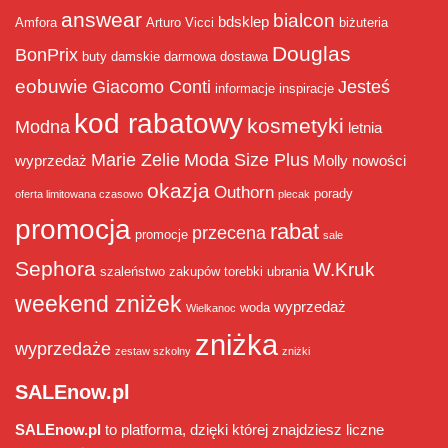
answear
bialcon
bdsklep
Amfora
Arturo Vicci
biżuteria
Douglas
BonPrix
buty damskie
darmowa dostawa
eobuwie
Giacomo Conti
Jesteś
informacje
inspiracje
kod rabatowy
kosmetyki
Modna
letnia
Marie Zelie
Moda Size Plus
wyprzedaż
Molly
nowości
okazja
Outhorn
porady
oferta limitowana czasowo
plecak
promocja
rabat
przecena
promocje
sale
Sephora
W.Kruk
szaleństwo zakupów
torebki
ubrania
weekend zniżek
wyprzedaż
woda
Wielkanoc
zniżka
wyprzedaże
zestaw szkolny
zniżki
SALEnow.pl
SALEnow.pl
to platforma, dzięki której znajdziesz liczne