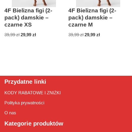
4F Bielizna figi (2-
4F Bielizna figi (2-
pack) damskie –
pack) damskie –
czarne XS
czarne M
39,99
zł
29,99
zł
39,99
zł
29,99
zł
Przydatne linki
KODY RABATOWE I ZNIŻKI
Polityka prywatności
O nas
Kategorie produktów