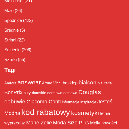
Majtki Figi
(21)
Małe
(26)
Spódnice
(422)
Średnie
(5)
Stringi
(22)
Sukienki
(206)
Szpilki
(55)
Tagi
answear
bialcon
bdsklep
Amfora
Arturo Vicci
biżuteria
Douglas
BonPrix
buty damskie
darmowa dostawa
eobuwie
Giacomo Conti
Jesteś
informacje
inspiracje
kod rabatowy
kosmetyki
Modna
letnia
Marie Zelie
Moda Size Plus
wyprzedaż
Molly
nowości