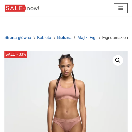
Przejdź
do
treści
Strona główna
\
Kobieta
\
Bielizna
\
Majtki Figi
\
Figi damskie r
SALE - 33%