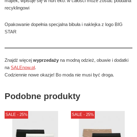
majtek, wpisuje się w nurt eko: w całości może zostać poddana
recyklingowi
Opakowanie dopełnia specjalna bibuła i naklejka z logo BIG
STAR
Znajdź więcej
wyprzedaży
na modną odzież, obuwie i dodatki
na
SALEnow.pl
.
Codziennie nowe okazje! Bo moda nie musi być droga.
Podobne produkty
SALE - 25%
SALE - 25%