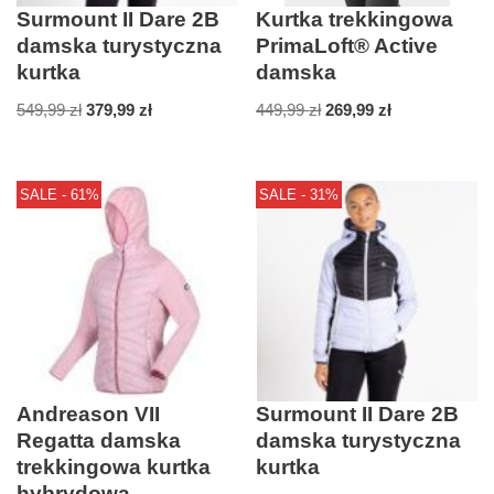
Surmount II Dare 2B
Kurtka trekkingowa
damska turystyczna
PrimaLoft® Active
kurtka
damska
549,99
zł
379,99
zł
449,99
zł
269,99
zł
SALE - 61%
SALE - 31%
Andreason VII
Surmount II Dare 2B
Regatta damska
damska turystyczna
trekkingowa kurtka
kurtka
hybrydowa