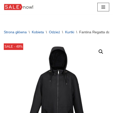
Przejdź
do
treści
Strona główna
\
Kobieta
\
Odzież
\
Kurtki
\
Fantina Regatta dam
SALE - 49%