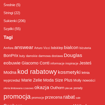
Średnie
(5)
Stringi
(22)
Sukienki
(206)
Szpilki
(55)
Tagi
answear
bialcon
bdsklep
Amfora
Arturo Vicci
biżuteria
Douglas
BonPrix
buty damskie
darmowa dostawa
eobuwie
Giacomo Conti
Jesteś
informacje
inspiracje
kod rabatowy
kosmetyki
Modna
letnia
Marie Zelie
Moda Size Plus
wyprzedaż
Molly
nowości
okazja
Outhorn
porady
oferta limitowana czasowo
plecak
promocja
rabat
przecena
promocje
sale