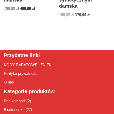
damska
799,99
zł
499,99
zł
199,99
zł
179,99
zł
Przydatne linki
KODY RABATOWE I ZNIŻKI
Polityka prywatności
O nas
Kategorie produktów
Bez kategorii
(2)
Biustonosze
(27)