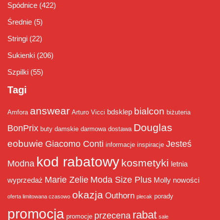
Spódnice
(422)
Średnie
(5)
Stringi
(22)
Sukienki
(206)
Szpilki
(55)
Tagi
answear
bialcon
bdsklep
Amfora
Arturo Vicci
biżuteria
Douglas
BonPrix
buty damskie
darmowa dostawa
eobuwie
Giacomo Conti
Jesteś
informacje
inspiracje
kod rabatowy
kosmetyki
Modna
letnia
Marie Zelie
Moda Size Plus
wyprzedaż
Molly
nowości
okazja
Outhorn
porady
oferta limitowana czasowo
plecak
promocja
rabat
przecena
promocje
sale