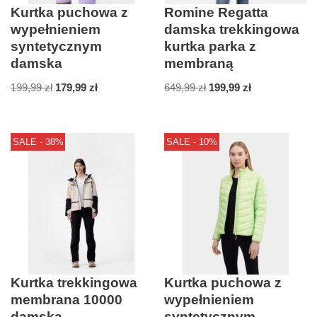
Kurtka puchowa z
Romine Regatta
wypełnieniem
damska trekkingowa
syntetycznym
kurtka parka z
damska
membraną
199,99
zł
179,99
zł
649,99
zł
199,99
zł
SALE - 38%
SALE - 10%
Kurtka trekkingowa
Kurtka puchowa z
membrana 10000
wypełnieniem
damska
syntetycznym