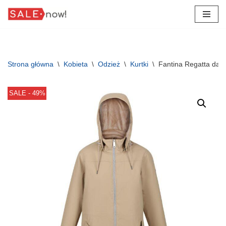
Przejdź
do
treści
Strona główna
\
Kobieta
\
Odzież
\
Kurtki
\
Fantina Regatta dam
SALE - 49%