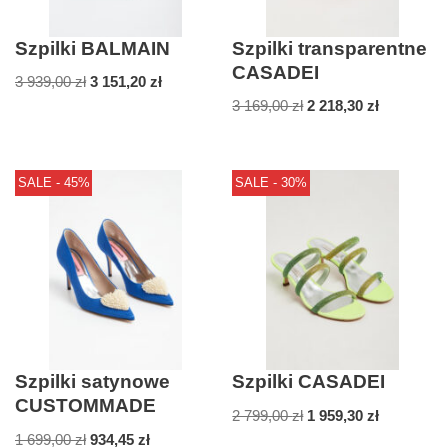
Szpilki BALMAIN
Szpilki transparentne
CASADEI
3 939,00
zł
3 151,20
zł
3 169,00
zł
2 218,30
zł
SALE - 45%
SALE - 30%
Szpilki satynowe
Szpilki CASADEI
CUSTOMMADE
2 799,00
zł
1 959,30
zł
1 699,00
zł
934,45
zł