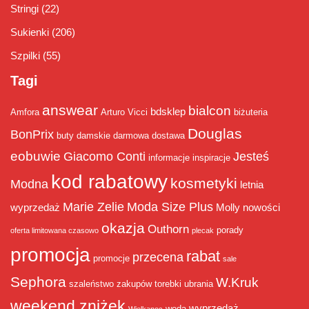
Stringi
(22)
Sukienki
(206)
Szpilki
(55)
Tagi
answear
bialcon
bdsklep
Amfora
Arturo Vicci
biżuteria
Douglas
BonPrix
buty damskie
darmowa dostawa
eobuwie
Giacomo Conti
Jesteś
informacje
inspiracje
kod rabatowy
kosmetyki
Modna
letnia
Marie Zelie
Moda Size Plus
wyprzedaż
Molly
nowości
okazja
Outhorn
porady
oferta limitowana czasowo
plecak
promocja
rabat
przecena
promocje
sale
Sephora
W.Kruk
szaleństwo zakupów
torebki
ubrania
weekend zniżek
wyprzedaż
woda