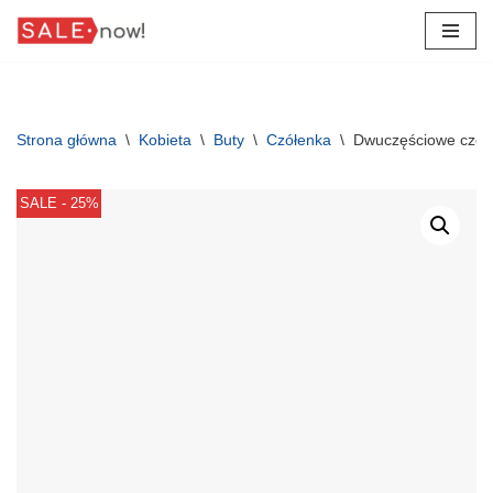
Przejdź
do
treści
Strona główna
\
Kobieta
\
Buty
\
Czółenka
\
Dwuczęściowe czół
SALE - 25%