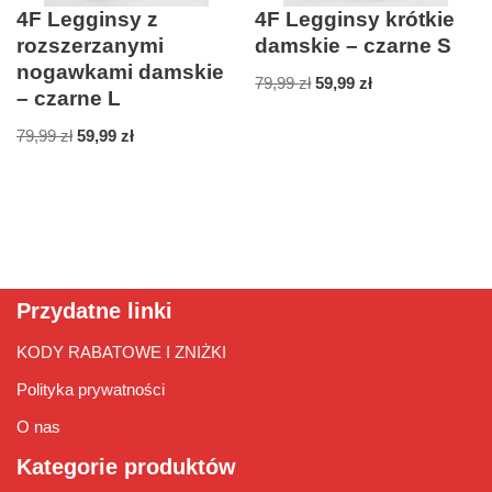
4F Legginsy z
4F Legginsy krótkie
rozszerzanymi
damskie – czarne S
nogawkami damskie
79,99
zł
59,99
zł
– czarne L
79,99
zł
59,99
zł
Przydatne linki
KODY RABATOWE I ZNIŻKI
Polityka prywatności
O nas
Kategorie produktów