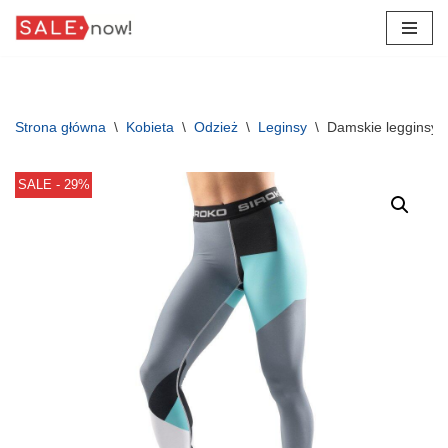
Przejdź
do
treści
Strona główna
\
Kobieta
\
Odzież
\
Leginsy
\
Damskie legginsy 
SALE - 29%