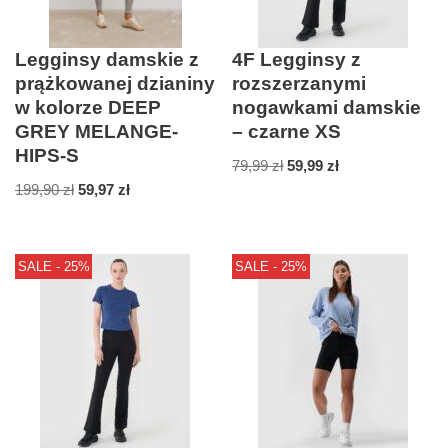
Legginsy damskie z
4F Legginsy z
prążkowanej dzianiny
rozszerzanymi
w kolorze DEEP
nogawkami damskie
GREY MELANGE-
– czarne XS
HIPS-S
79,99
zł
59,99
zł
199,90
zł
59,97
zł
SALE - 25%
SALE - 25%