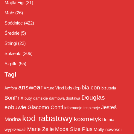
Majtki Figi
(21)
Małe
(26)
Spódnice
(422)
Średnie
(5)
Stringi
(22)
Sukienki
(206)
Szpilki
(55)
Tagi
answear
bialcon
bdsklep
Amfora
Arturo Vicci
biżuteria
Douglas
BonPrix
buty damskie
darmowa dostawa
eobuwie
Giacomo Conti
Jesteś
informacje
inspiracje
kod rabatowy
kosmetyki
Modna
letnia
Marie Zelie
Moda Size Plus
wyprzedaż
Molly
nowości