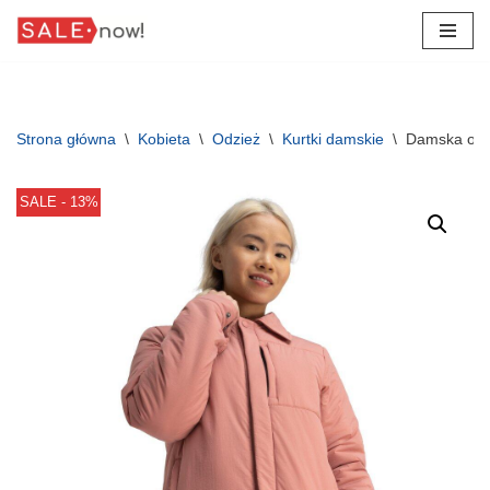
Przejdź
do
treści
Strona główna
\
Kobieta
\
Odzież
\
Kurtki damskie
\
Damska ocie
SALE - 13%