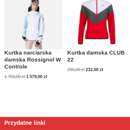
Kurtka narciarska
Kurtka damska CLUB
damska Rossignol W
22
Controle
290,00
zł
232,00
zł
1 750,00
zł
1 579,00
zł
Przydatne linki