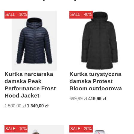
SALE - 10%
SALE - 40%
Kurtka narciarska
Kurtka turystyczna
damska Peak
damska Protest
Performance Frost
Bloom outdoorowa
Hood Jacket
699,99
zł
419,99
zł
1 500,00
zł
1 349,00
zł
SALE - 10%
SALE - 20%