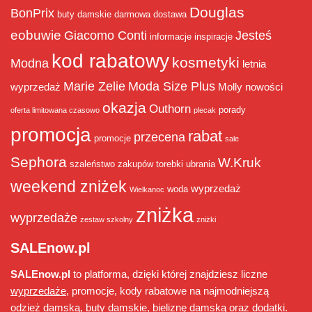
Douglas
BonPrix
buty damskie
darmowa dostawa
eobuwie
Giacomo Conti
Jesteś
informacje
inspiracje
kod rabatowy
kosmetyki
Modna
letnia
Marie Zelie
Moda Size Plus
wyprzedaż
Molly
nowości
okazja
Outhorn
porady
oferta limitowana czasowo
plecak
promocja
rabat
przecena
promocje
sale
Sephora
W.Kruk
szaleństwo zakupów
torebki
ubrania
weekend zniżek
wyprzedaż
woda
Wielkanoc
zniżka
wyprzedaże
zestaw szkolny
zniżki
SALEnow.pl
SALEnow.pl
to platforma, dzięki której znajdziesz liczne
wyprzedaże
, promocje, kody rabatowe na najmodniejszą
odzież damską, buty damskie, bieliznę damską oraz dodatki.