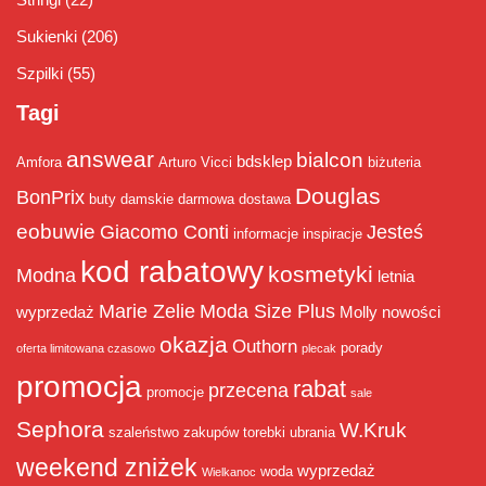
Sukienki
(206)
Szpilki
(55)
Tagi
answear
bialcon
bdsklep
Amfora
Arturo Vicci
biżuteria
Douglas
BonPrix
buty damskie
darmowa dostawa
eobuwie
Giacomo Conti
Jesteś
informacje
inspiracje
kod rabatowy
kosmetyki
Modna
letnia
Marie Zelie
Moda Size Plus
wyprzedaż
Molly
nowości
okazja
Outhorn
porady
oferta limitowana czasowo
plecak
promocja
rabat
przecena
promocje
sale
Sephora
W.Kruk
szaleństwo zakupów
torebki
ubrania
weekend zniżek
wyprzedaż
woda
Wielkanoc