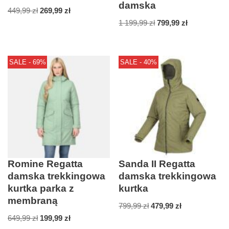
damska
449,99
zł
269,99
zł
1 199,99
zł
799,99
zł
SALE - 69%
SALE - 40%
Romine Regatta
Sanda II Regatta
damska trekkingowa
damska trekkingowa
kurtka parka z
kurtka
membraną
799,99
zł
479,99
zł
649,99
zł
199,99
zł