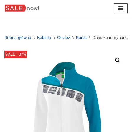
Przejdź
do
treści
Strona główna
\
Kobieta
\
Odzież
\
Kurtki
\
Damska marynarka do
SALE - 37%