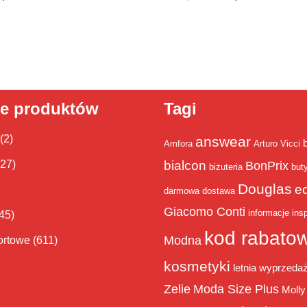
ie produktów
Tagi
(2)
answear
Amfora
Arturo Vicci
bialcon
(27)
BonPrix
biżuteria
but
Douglas
e
darmowa dostawa
Giacomo Conti
informacje
insp
45)
kod rabato
Modna
ortowe
(611)
kosmetyki
letnia wyprzeda
Zelie
Moda Size Plus
Molly