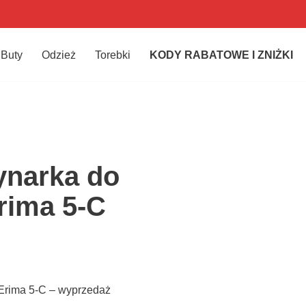
Buty
Odzież
Torebki
KODY RABATOWE I ZNIŻKI
narka do
Erima 5-C
Erima 5-C – wyprzedaż