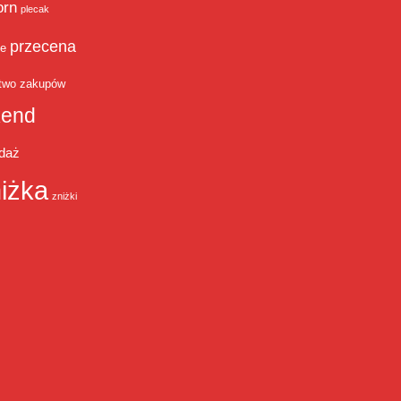
orn
plecak
przecena
je
two zakupów
end
daż
iżka
zniżki