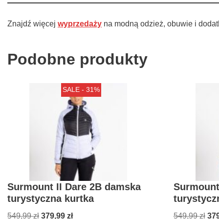
Znajdź więcej
wyprzedaży
na modną odzież, obuwie i dodat
Podobne produkty
SALE - 31%
Surmount II Dare 2B damska
Surmount
turystyczna kurtka
turystycz
549,99
zł
379,99
zł
549,99
zł
37