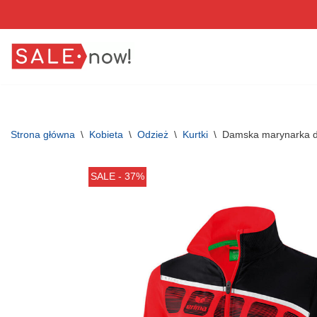
Przejdź
do
treści
Strona główna
\
Kobieta
\
Odzież
\
Kurtki
\
Damska marynarka do
SALE - 37%