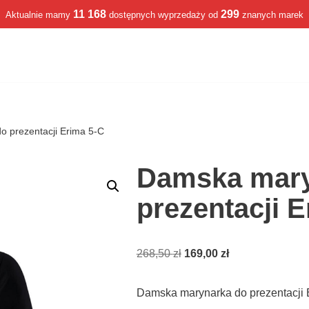
11 168
299
Aktualnie mamy
dostępnych wyprzedaży od
znanych marek
 prezentacji Erima 5-C
Damska mary
prezentacji 
268,50
zł
169,00
zł
Damska marynarka do prezentacji 