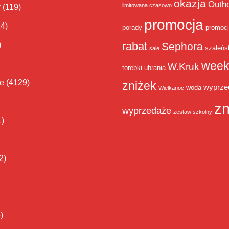
okazja
Outh
limitowana czasowo
y
(119)
promocja
14)
porady
promoc
rabat
)
Sephora
szaleńs
sale
week
W.Kruk
torebki
ubrania
ie
(4129)
zniżek
wyprze
woda
Wielkanoc
zn
wyprzedaże
zestaw szkolny
1)
2)
)