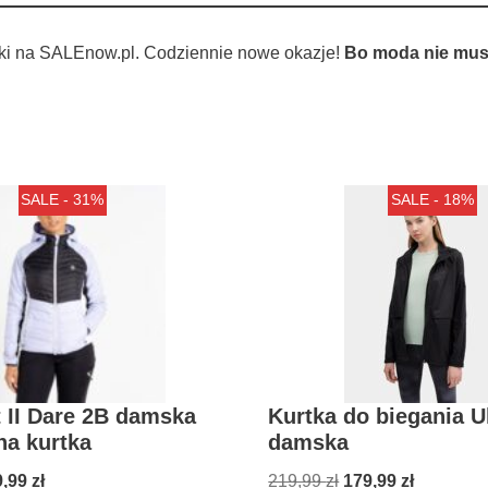
ki na SALEnow.pl. Codziennie nowe okazje!
Bo moda nie musi
SALE - 31%
SALE - 18%
 II Dare 2B damska
Kurtka do biegania Ul
na kurtka
damska
9,99
zł
219,99
zł
179,99
zł