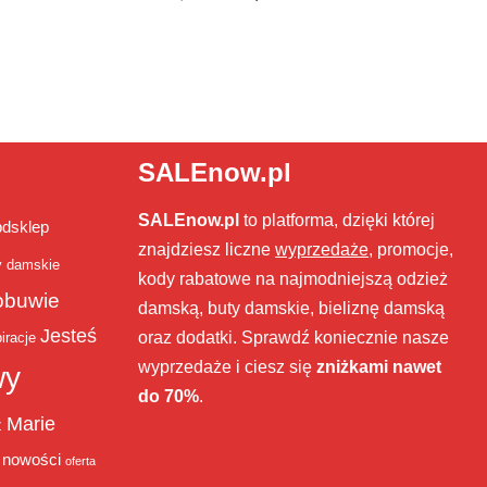
SALEnow.pl
SALEnow.pl
to platforma, dzięki której
bdsklep
znajdziesz liczne
wyprzedaże
, promocje,
y damskie
kody rabatowe na najmodniejszą odzież
obuwie
damską, buty damskie, bieliznę damską
Jesteś
oraz dodatki. Sprawdź koniecznie nasze
iracje
wyprzedaże i ciesz się
zniżkami nawet
wy
do 70%
.
Marie
ż
nowości
oferta