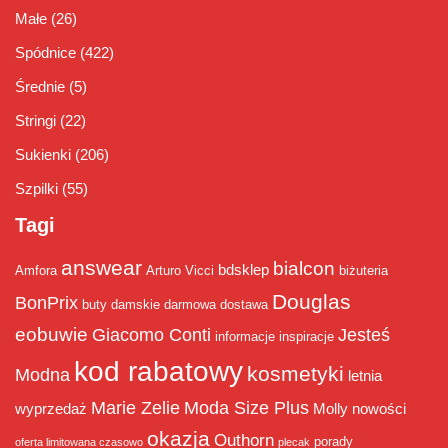
Małe
(26)
Spódnice
(422)
Średnie
(5)
Stringi
(22)
Sukienki
(206)
Szpilki
(55)
Tagi
answear
bialcon
bdsklep
Amfora
Arturo Vicci
biżuteria
Douglas
BonPrix
buty damskie
darmowa dostawa
eobuwie
Giacomo Conti
Jesteś
informacje
inspiracje
kod rabatowy
kosmetyki
Modna
letnia
Marie Zelie
Moda Size Plus
wyprzedaż
Molly
nowości
okazja
Outhorn
porady
oferta limitowana czasowo
plecak