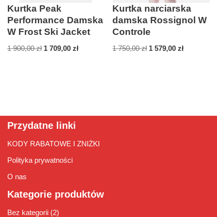
Kurtka Peak
Kurtka narciarska
Performance Damska
damska Rossignol W
W Frost Ski Jacket
Controle
1 900,00
zł
1 709,00
zł
1 750,00
zł
1 579,00
zł
Przydatne linki
KODY RABATOWE I ZNIŻKI
Polityka prywatności
O nas
Kategorie produktów
Bez kategorii
(2)