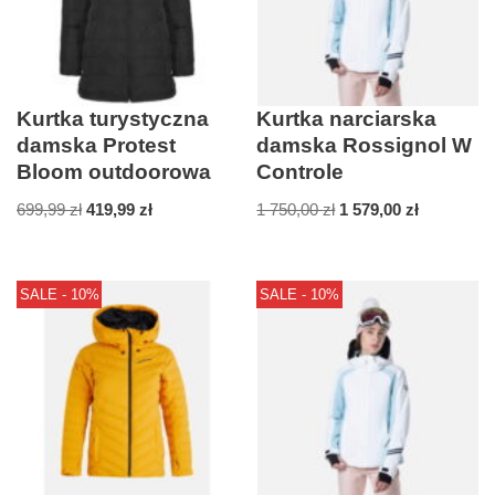
Kurtka turystyczna
Kurtka narciarska
damska Protest
damska Rossignol W
Bloom outdoorowa
Controle
699,99
zł
419,99
zł
1 750,00
zł
1 579,00
zł
SALE - 10%
SALE - 10%