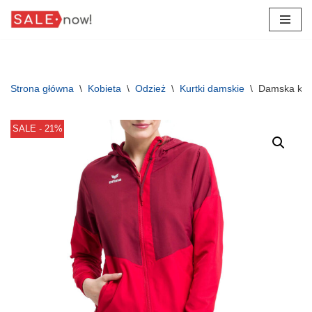
Przejdź
do
treści
Strona główna
\
Kobieta
\
Odzież
\
Kurtki damskie
\
Damska kurt
SALE - 21%