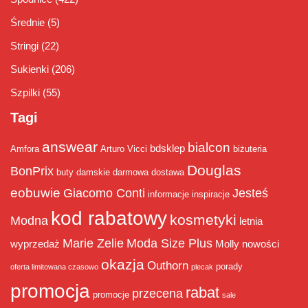
Średnie
(5)
Stringi
(22)
Sukienki
(206)
Szpilki
(55)
Tagi
answear
bialcon
bdsklep
Amfora
Arturo Vicci
biżuteria
Douglas
BonPrix
buty damskie
darmowa dostawa
eobuwie
Giacomo Conti
Jesteś
informacje
inspiracje
kod rabatowy
kosmetyki
Modna
letnia
Marie Zelie
Moda Size Plus
wyprzedaż
Molly
nowości
okazja
Outhorn
porady
oferta limitowana czasowo
plecak
promocja
rabat
przecena
promocje
sale