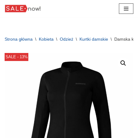
Przejdź
do
treści
Strona główna
\
Kobieta
\
Odzież
\
Kurtki damskie
\
Damska kur
SALE - 13%