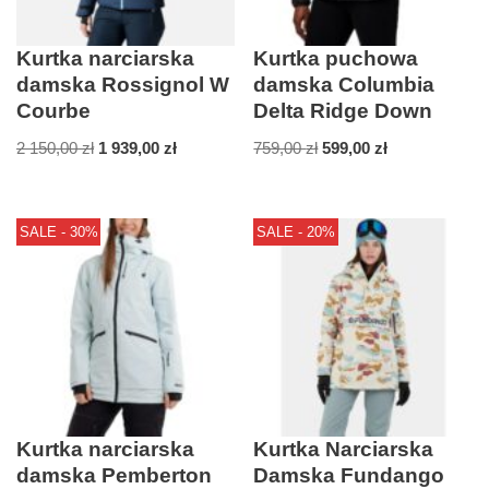
Kurtka narciarska
Kurtka puchowa
damska Rossignol W
damska Columbia
Courbe
Delta Ridge Down
2 150,00
zł
1 939,00
zł
759,00
zł
599,00
zł
SALE - 30%
SALE - 20%
Kurtka narciarska
Kurtka Narciarska
damska Pemberton
Damska Fundango