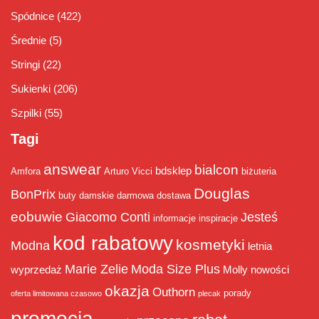
Spódnice
(422)
Średnie
(5)
Stringi
(22)
Sukienki
(206)
Szpilki
(55)
Tagi
answear
bialcon
bdsklep
Amfora
Arturo Vicci
biżuteria
Douglas
BonPrix
buty damskie
darmowa dostawa
eobuwie
Giacomo Conti
Jesteś
informacje
inspiracje
kod rabatowy
kosmetyki
Modna
letnia
Marie Zelie
Moda Size Plus
wyprzedaż
Molly
nowości
okazja
Outhorn
porady
oferta limitowana czasowo
plecak
promocja