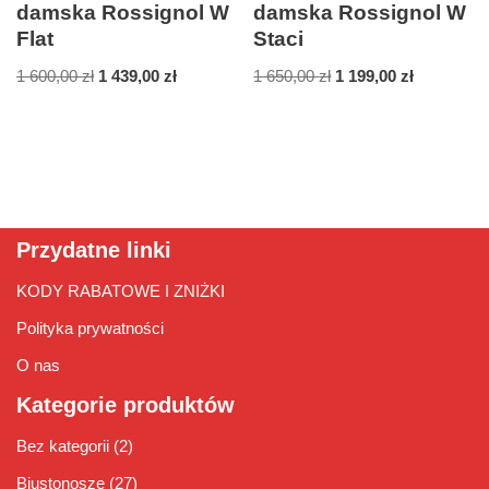
damska Rossignol W
damska Rossignol W
Flat
Staci
1 600,00
zł
1 439,00
zł
1 650,00
zł
1 199,00
zł
Przydatne linki
KODY RABATOWE I ZNIŻKI
Polityka prywatności
O nas
Kategorie produktów
Bez kategorii
(2)
Biustonosze
(27)