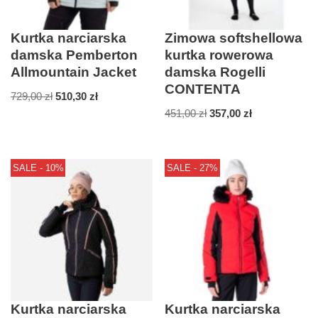
Kurtka narciarska
Zimowa softshellowa
damska Pemberton
kurtka rowerowa
Allmountain Jacket
damska Rogelli
CONTENTA
729,00
zł
510,30
zł
451,00
zł
357,00
zł
SALE - 10%
SALE - 27%
Kurtka narciarska
Kurtka narciarska