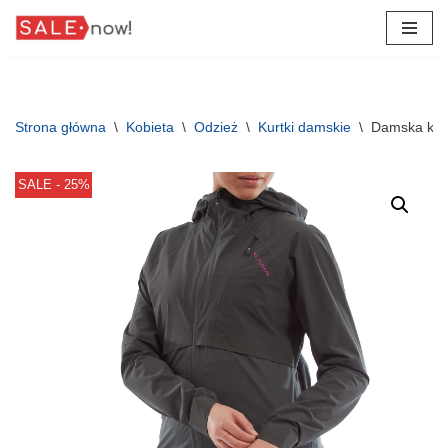
Przejdź
do
treści
Strona główna
\
Kobieta
\
Odzież
\
Kurtki damskie
\
Damska kurt
SALE - 25%