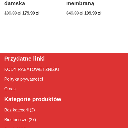
damska
membraną
199,99
zł
179,99
zł
649,99
zł
199,99
zł
Przydatne linki
KODY RABATOWE I ZNIŻKI
Polityka prywatności
O nas
Kategorie produktów
Bez kategorii
(2)
Biustonosze
(27)