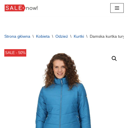
Przejdź
do
treści
Strona główna
\
Kobieta
\
Odzież
\
Kurtki
\
Damska kurtka turys
SALE - 50%