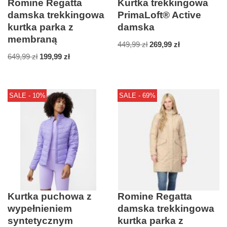
Romine Regatta
Kurtka trekkingowa
damska trekkingowa
PrimaLoft® Active
kurtka parka z
damska
membraną
449,99
zł
269,99
zł
649,99
zł
199,99
zł
SALE - 10%
SALE - 69%
Kurtka puchowa z
Romine Regatta
wypełnieniem
damska trekkingowa
syntetycznym
kurtka parka z