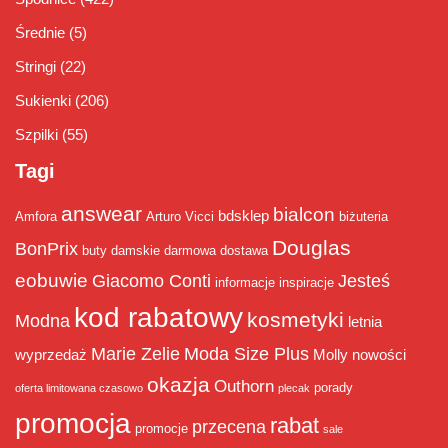
Średnie
(5)
Stringi
(22)
Sukienki
(206)
Szpilki
(55)
Tagi
answear
bialcon
bdsklep
Amfora
Arturo Vicci
biżuteria
Douglas
BonPrix
buty damskie
darmowa dostawa
eobuwie
Giacomo Conti
Jesteś
informacje
inspiracje
kod rabatowy
kosmetyki
Modna
letnia
Marie Zelie
Moda Size Plus
wyprzedaż
Molly
nowości
okazja
Outhorn
porady
oferta limitowana czasowo
plecak
promocja
rabat
przecena
promocje
sale